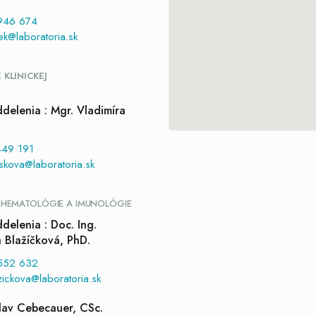
946 674
ek@laboratoria.sk
 KLINICKEJ
E
delenia : Mgr. Vladimíra
49 191
skova@laboratoria.sk
 HEMATOLÓGIE A IMUNOLÓGIE
delenia : Doc. Ing.
a Blažíčková, PhD.
552 632
zickova@laboratoria.sk
slav Cebecauer, CSc.