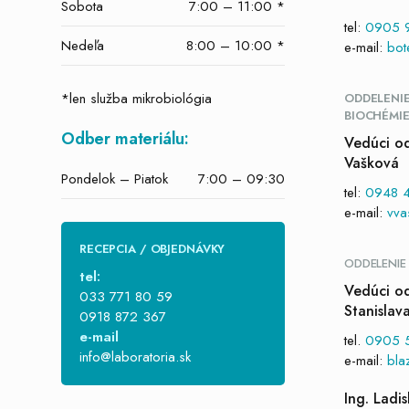
Sobota
7:00 – 11:00 *
tel:
0905 
Nedeľa
8:00 – 10:00 *
e-mail:
bot
*len služba mikrobiológia
ODDELENIE
BIOCHÉMI
Odber materiálu:
Vedúci od
Vašková
Pondelok – Piatok
7:00 – 09:30
tel:
0948 4
e-mail:
vva
RECEPCIA / OBJEDNÁVKY
ODDELENIE
tel:
Vedúci od
033 771 80 59
Stanislav
0918 872 367
e-mail
tel.
0905 
info@laboratoria.sk
e-mail:
bla
Ing. Ladi