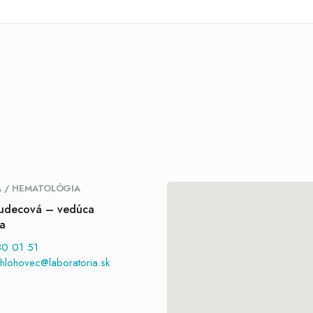
A / HEMATOLÓGIA
Hudecová – vedúca
ka
0 01 51
hlohovec@laboratoria.sk