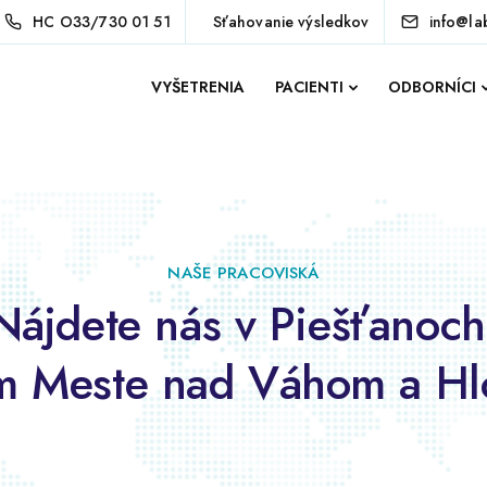
HC
O33/730 01 51
Sťahovanie výsledkov
info@la
VYŠETRENIA
PACIENTI
ODBORNÍCI
NAŠE PRACOVISKÁ
Nájdete nás v Piešťanoch
 Meste nad Váhom a Hl