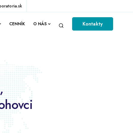
boratoria.sk
Kontakty
CENNÍK
O NÁS
,
ohovci