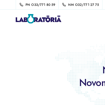
PN
O33/771 80 59
NM
O32/771 27 75
Novom