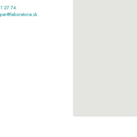
1 27 74
par@laboratoria.sk