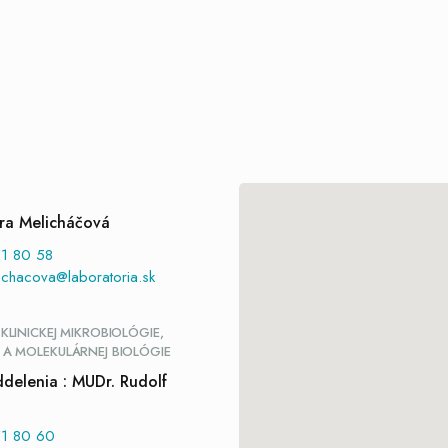
ra Melicháčová
1 80 58
ichacova@laboratoria.sk
KLINICKEJ MIKROBIOLÓGIE,
 A MOLEKULÁRNEJ BIOLÓGIE
delenia : MUDr. Rudolf
1 80 60