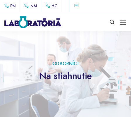
PN
NM
HC
ODBORNÍCI
Na stiahnutie