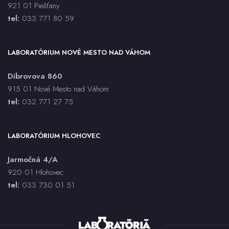
921 01 Piešťany
tel:
033 771 80 59
LABORATÓRIUM NOVÉ MESTO NAD VÁHOM
Dibrovova 860
915 01 Nové Mesto nad Váhom
tel:
032 771 27 75
LABORATÓRIUM HLOHOVEC
Jarmočná 4/A
920 01 Hlohovec
tel:
033 730 01 5
1