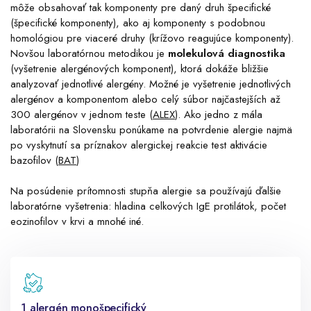
môže obsahovať tak komponenty pre daný druh špecifické
(špecifické komponenty), ako aj komponenty s podobnou
homológiou pre viaceré druhy (krížovo reagujúce komponenty).
Novšou laboratórnou metodikou je
molekulová diagnostika
(vyšetrenie alergénových komponent), ktorá dokáže bližšie
analyzovať jednotlivé alergény. Možné je vyšetrenie jednotlivých
alergénov a komponentom alebo celý súbor najčastejších až
300 alergénov v jednom teste (
ALEX
). Ako jedno z mála
laboratórii na Slovensku ponúkame na potvrdenie alergie najmä
po vyskytnutí sa príznakov alergickej reakcie test aktivácie
bazofilov (
BAT
)
Na posúdenie prítomnosti stupňa alergie sa používajú ďalšie
laboratórne vyšetrenia: hladina celkových IgE protilátok, počet
eozinofilov v krvi a mnohé iné.
1 alergén monošpecifický