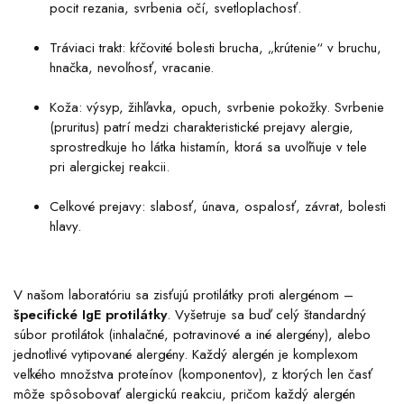
pocit rezania, svrbenia očí, svetloplachosť.
Tráviaci trakt: kŕčovité bolesti brucha, „krútenie“ v bruchu,
hnačka, nevoľnosť, vracanie.
Koža: výsyp, žihľavka, opuch, svrbenie pokožky. Svrbenie
(pruritus) patrí medzi charakteristické prejavy alergie,
sprostredkuje ho látka histamín, ktorá sa uvoľňuje v tele
pri alergickej reakcii.
Celkové prejavy: slabosť, únava, ospalosť, závrat, bolesti
hlavy.
V našom laboratóriu sa zisťujú protilátky proti alergénom –
špecifické IgE protilátky
. Vyšetruje sa buď celý štandardný
súbor protilátok (inhalačné, potravinové a iné alergény), alebo
jednotlivé vytipované alergény. Každý alergén je komplexom
veľkého množstva proteínov (komponentov), z ktorých len časť
môže spôsobovať alergickú reakciu, pričom každý alergén