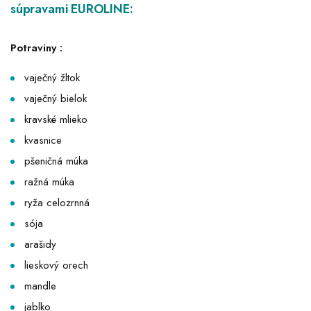
súpravami EUROLINE:
Potraviny :
vaječný žltok
vaječný bielok
kravské mlieko
kvasnice
pšeničná múka
ražná múka
ryža celozrnná
sója
arašidy
lieskový orech
mandle
jablko