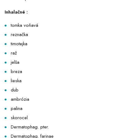
Inhalačné :
tomka voňavá
reznačka
timotejka
raž
jelša
breza
lieska
dub
ambrózia
palina
skorocel
Dermatophag. pter.
Dermatophag. farinae