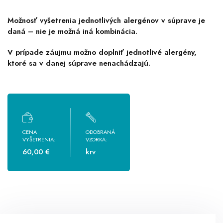
Možnosť vyšetrenia jednotlivých alergénov v súprave je
daná – nie je možná iná kombinácia.
V prípade záujmu možno doplniť jednotlivé alergény,
ktoré sa v danej súprave nenachádzajú.
CENA
ODOBRANÁ
VYŠETRENIA:
VZORKA:
60,00 €
krv