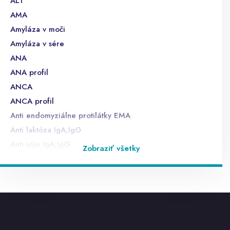
ALT
AMA
Amyláza v moči
Amyláza v sére
ANA
ANA profil
ANCA
ANCA profil
Anti endomyziálne protilátky EMA
Anti laktóza IgA,IgG
Anti sója IgA,IgG
Zobraziť všetky
Anti ß lactoglobulín
anti TG
anti TPO
anti TSHr
anti-HAV IgM - sérum, CLIA