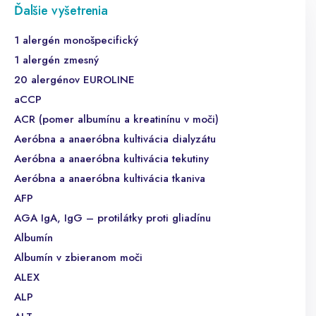
Ďalšie vyšetrenia
1 alergén monošpecifický
1 alergén zmesný
20 alergénov EUROLINE
aCCP
ACR (pomer albumínu a kreatinínu v moči)
Aeróbna a anaeróbna kultivácia dialyzátu
Aeróbna a anaeróbna kultivácia tekutiny
Aeróbna a anaeróbna kultivácia tkaniva
AFP
AGA IgA, IgG – protilátky proti gliadínu
Albumín
Albumín v zbieranom moči
ALEX
ALP