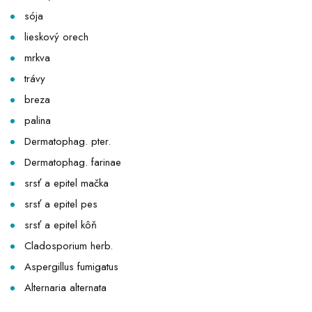
sója
lieskový orech
mrkva
trávy
breza
palina
Dermatophag. pter.
Dermatophag. farinae
srsť a epitel mačka
srsť a epitel pes
srsť a epitel kôň
Cladosporium herb.
Aspergillus fumigatus
Alternaria alternata