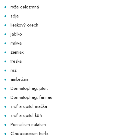
ryža celozrnná
sója
lieskový orech
jablko
mrkva
zemiak
treska
raž
ambrózia
Dermatophag. pter.
Dermatophag. farinae
srsť a epitel mačka
srsť a epitel kôň
Penicillium notatum
Cladosporium herb.