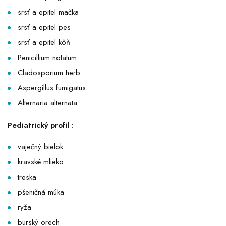
srsť a epitel mačka
srsť a epitel pes
srsť a epitel kôň
Penicillium notatum
Cladosporium herb.
Aspergillus fumigatus
Alternaria alternata
Pediatrický profil :
vaječný bielok
kravské mlieko
treska
pšeničná múka
ryža
burský orech