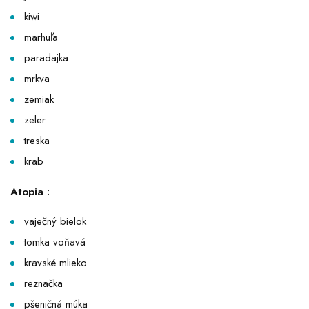
kiwi
marhuľa
paradajka
mrkva
zemiak
zeler
treska
krab
Atopia :
vaječný bielok
tomka voňavá
kravské mlieko
reznačka
pšeničná múka