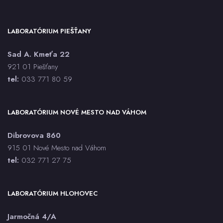
anti-HBc IgM - sérum, CLIA
anti-HBc total - sérum, CLIA
anti-HBe - sérum, ECLIA
LABORATÓRIUM PIEŠŤANY
anti-HBs - sérum, CLIA
Sad A. Kmeťa 22
anti-HCV - sérum, CLIA
921 01 Piešťany
Antistreptolyzín O (ASLO)
tel:
033 771 80 59
Antitrombín AT3
aPTT
ASMA
LABORATÓRIUM NOVÉ MESTO NAD VÁHOM
Aspergillus spp. PCR
Dibrovova 860
AST
915 01 Nové Mesto nad Váhom
Bartonella henselae IgG, IgM - sérum, CLIA
tel:
032 771 27 75
BAT každý druh
Bielkoviny (CB)
LABORATÓRIUM HLOHOVEC
Bilirubín celkový (BILC)
Bilirubín priamy (BILK)
Jarmočná 4/A