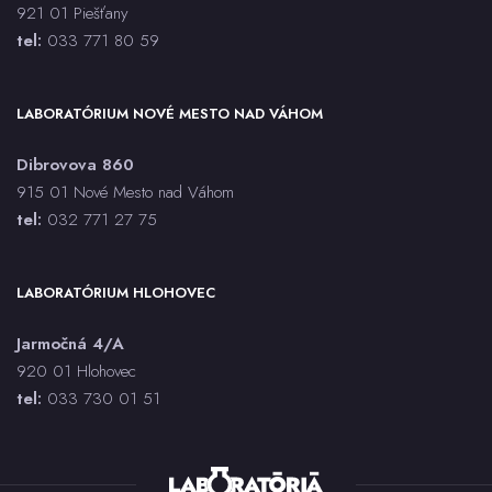
921 01 Piešťany
tel:
033 771 80 59
LABORATÓRIUM NOVÉ MESTO NAD VÁHOM
Dibrovova 860
915 01 Nové Mesto nad Váhom
tel:
032 771 27 75
LABORATÓRIUM HLOHOVEC
Jarmočná 4/A
920 01 Hlohovec
tel:
033 730 01 5
1