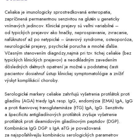
Celiakia je imunologicky sprostredkovaná enteropatia,
zapríčinená permanentnou senzivitou na glutén u geneticky
vnímavých jedincov. Klinické prejavy sú veľmi variabilné –
od typických prejavov ako hnačky, neprospievanie, zvracanie,
nafúknutosť až po netypické – únavový syndrome, osteoporóza,
neurologické prejavy, psychické porucha a mnohé ďalšie.
Včasným stanovením diagnózy,najmä pri tzv. tichej celiakie (bez
typických klinických prejavov) a neodkladným zavedením
dôsledných diétnych opatrení je možné u podstatnej časti
pacientov dosiahnuť ústup klinickej symptomatológie a znížiť
výskyt komplikácií choroby.
Serologické markery celiakie zahrňujú vyšetrenia protilátok proti
gliadínu (AGA) triedy IgA resp. IgG, endomýzia (EMA) IgA, IgG
a proti tkanivovej transglutamináze (tTG) IgA, IgG. Senzitivitu
a špecificitu antigliadínových protilátok zvyšuje vyšetrenie
protilátok proti deamidovým gliadínovým peptidov (DGP).
Kombinácia IgG DGP s IgA aTG je považovaná
za najspoľahlivejšu kombináciu serologických parametrov