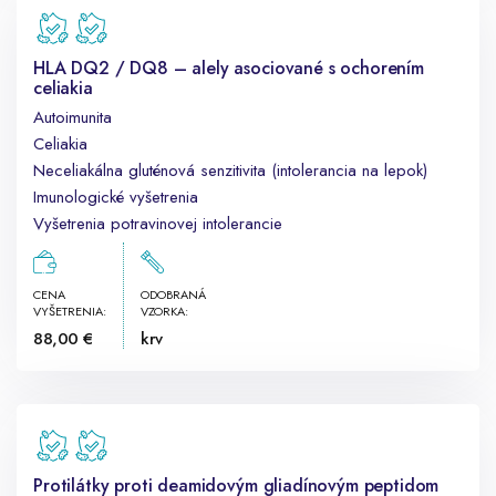
HLA DQ2 / DQ8 – alely asociované s ochorením
celiakia
Autoimunita
Celiakia
Neceliakálna gluténová senzitivita (intolerancia na lepok)
Imunologické vyšetrenia
Vyšetrenia potravinovej intolerancie
CENA
ODOBRANÁ
VYŠETRENIA:
VZORKA:
88,00 €
krv
Protilátky proti deamidovým gliadínovým peptidom