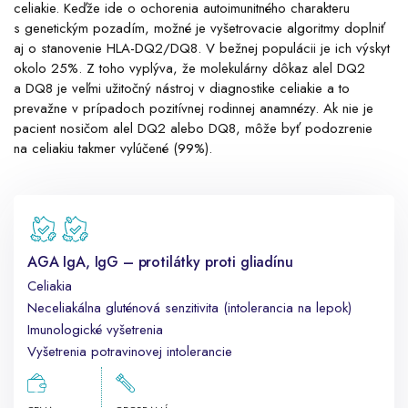
celiakie. Keďže ide o ochorenia autoimunitného charakteru
s genetickým pozadím, možné je vyšetrovacie algoritmy doplniť
aj o stanovenie HLA-DQ2/DQ8. V bežnej populácii je ich výskyt
okolo 25%. Z toho vyplýva, že molekulárny dôkaz alel DQ2
a DQ8 je veľmi užitočný nástroj v diagnostike celiakie a to
prevažne v prípadoch pozitívnej rodinnej anamnézy. Ak nie je
pacient nosičom alel DQ2 alebo DQ8, môže byť podozrenie
na celiakiu takmer vylúčené (99%).
AGA IgA, IgG – protilátky proti gliadínu
Celiakia
Neceliakálna gluténová senzitivita (intolerancia na lepok)
Imunologické vyšetrenia
Vyšetrenia potravinovej intolerancie