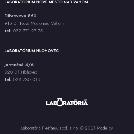
LABORATÓRIUM NOVÉ MESTO NAD VÁHOM
Dibrovova 860
915 01 Nové Mesto nad Váhom
tel:
032 771 27 75
LABORATÓRIUM HLOHOVEC
Jarmočná 4/A
920 01 Hlohovec
tel:
033 730 01 5
1
Laboratóriá Piešťany, spol. s r.o. © 2021 Made by