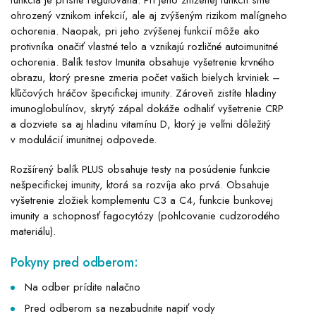
funkcia je prísne regulovaná. Pri jeho zníženej funkcií sme
ohrozený vznikom infekcií, ale aj zvýšeným rizikom malígneho
ochorenia. Naopak, pri jeho zvýšenej funkcií môže ako
protivníka onačiť vlastné telo a vznikajú rozličné autoimunitné
ochorenia. Balík testov Imunita obsahuje vyšetrenie krvného
obrazu, ktorý presne zmeria počet vašich bielych krviniek –
kľúčových hráčov špecifickej imunity. Zároveň zistíte hladiny
imunoglobulínov, skrytý zápal dokáže odhaliť vyšetrenie CRP
a dozviete sa aj hladinu vitamínu D, ktorý je veľmi dôležitý
v modulácií imunitnej odpovede.
Rozšírený balík PLUS obsahuje testy na posúdenie funkcie
nešpecifickej imunity, ktorá sa rozvíja ako prvá. Obsahuje
vyšetrenie zložiek komplementu C3 a C4, funkcie bunkovej
imunity a schopnosť fagocytózy (pohlcovanie cudzorodého
materiálu).
Pokyny pred odberom:
Na odber prídite nalačno
Pred odberom sa nezabudnite napiť vody