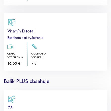
Vitamín D total
Biochemické vyšetrenia
CENA
ODOBRANÁ
VYŠETRENIA:
VZORKA:
16,00 €
krv
Balík PLUS obsahuje
C3