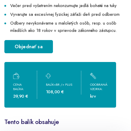
Večer pred vyšetrením nekonzumujte jedlá bohaté na tuky
Vyvarujte sa excesívnej fyzickej záťaži deň pred odberom
Odbery nevykonávame u maloletých osôb, resp. u osôb
mladších ako 18 rokov v sprievode zákonného zástupcu.
Objednať sa
CENA
BALÍK<BR /> PLUS
ODOBRANÁ
BALÍKA:
VZORKA:
108,00 €
39,90 €
krv
Tento balík obsahuje