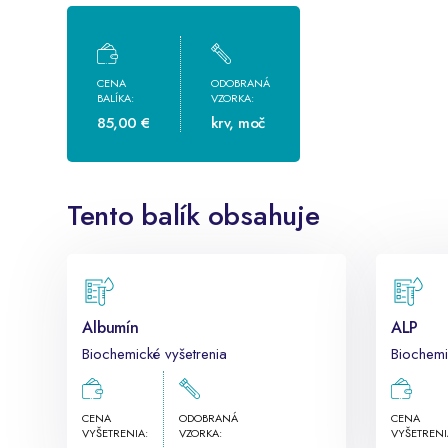
CENA
ODOBRANÁ
BALÍKA:
VZORKA:
85,00 €
krv, moč
Tento balík obsahuje
Albumín
ALP
Biochemické vyšetrenia
Biochemi
CENA
ODOBRANÁ
CENA
VYŠETRENIA:
VZORKA:
VYŠETRENI