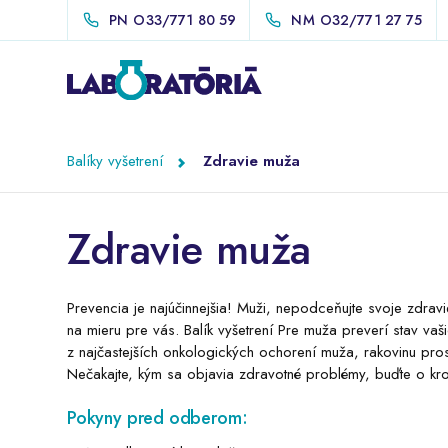
PN
O33/771 80 59
NM
O32/771 27 75
Balíky vyšetrení
Zdravie muža
Zdravie muža
Prevencia je najúčinnejšia! Muži, nepodceňujte svoje zdravie
na mieru pre vás. Balík vyšetrení Pre muža preverí stav v
z najčastejších onkologických ochorení muža, rakovinu prostat
Nečakajte, kým sa objavia zdravotné problémy, buďte o kro
Pokyny pred odberom: