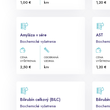
1,00 €
krv
1,20 €
Amyláza v sére
AST
Biochemické vyšetrenia
Biochemi
CENA
ODOBRANÁ
CENA
VYŠETRENIA:
VZORKA:
VYŠETRENI
2,50 €
krv
1,20 €
Bilirubín celkový (BILC)
Bilirubí
Biochemické vyšetrenia
Biochemi