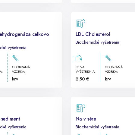
ehydrogenáza celkovo
LDL Cholesterol
Biochemické vyšetrenia
cké vyšetrenia
ODOBRANÁ
CENA
ODOBRANÁ
A:
VZORKA:
VYŠETRENIA:
VZORKA:
krv
2,50 €
krv
 sediment
Na v sére
cké vyšetrenia
Biochemické vyšetrenia