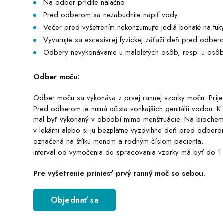
Na odber prídite nalačno
Pred odberom sa nezabudnite napiť vody
Večer pred vyšetrením nekonzumujte jedlá bohaté na tuk
Vyvarujte sa excesívnej fyzickej záťaži deň pred odber
Odbery nevykonávame u maloletých osôb, resp. u osôb
Odber moču:
Odber moču sa vykonáva z prvej rannej vzorky moču. Príje
Pred odberom je nutná očista vonkajších genitálií vodou. K
mal byť vykonaný v období mimo menštruácie. Na biochemic
v lekárni alebo si ju bezplatne vyzdvihne deň pred odbero
označená na štítku menom a rodným číslom pacienta.
Interval od vymočenia do spracovania vzorky má byť do 1
Pre vyšetrenie priniesť prvý ranný moč so sebou.
Objednať sa