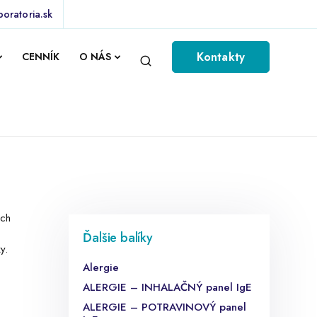
boratoria.sk
Kontakty
CENNÍK
O NÁS
ých
Ďalšie balíky
y.
Alergie
ALERGIE – INHALAČNÝ panel IgE
ALERGIE – POTRAVINOVÝ panel