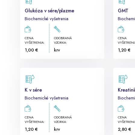
Glukóza v sére/plazme
GMT
Biochemické vyšetrenia
Biochemi
CENA
ODOBRANÁ
CENA
VYŠETRENIA:
VZORKA:
VYŠETRENI
1,00 €
krv
1,20 €
K v sére
Kreatin
Biochemické vyšetrenia
Biochemi
CENA
ODOBRANÁ
CENA
VYŠETRENIA:
VZORKA:
VYŠETRENI
1,20 €
krv
2,80 €