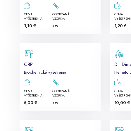
CENA
ODOBRANÁ
CENA
VYŠETRENIA:
VZORKA:
VYŠETRENI
1,10 €
krv
1,20 €
CRP
D - Dim
Biochemické vyšetrenia
Hematolo
CENA
ODOBRANÁ
CENA
VYŠETRENIA:
VZORKA:
VYŠETRENI
5,00 €
krv
10,00 €