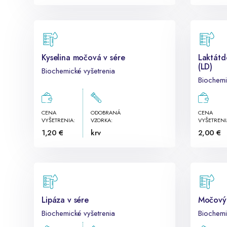
Kyselina močová v sére
Laktátd
(LD)
Biochemické vyšetrenia
Biochemi
CENA
ODOBRANÁ
CENA
VYŠETRENIA:
VZORKA:
VYŠETRENI
1,20 €
krv
2,00 €
Lipáza v sére
Močový
Biochemické vyšetrenia
Biochemi