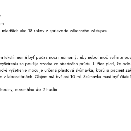
y
om
 mladších ako 18 rokov v sprievode zákonného zástupcu.
m tekutín nemá byť počas noci nadmerný, aby nebol moč veľmi zried
 vyšetreniu sa použije vzorka zo stredného prúdu. U žien platí, že odb
ké vyšetrenie moču je určená plastová skúmavka, ktorú si pacient za
m v laboratóriách. Objem má byť asi 10 ml. Skúmavka musí byť čitateľ
 hodiny, maximálne do 2 hodín.