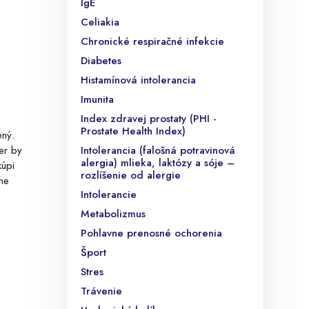
IgE
Celiakia
Chronické respiračné infekcie
Diabetes
Histamínová intolerancia
Imunita
Index zdravej prostaty (PHI -
Prostate Health Index)
ený.
er by
Intolerancia (falošná potravinová
alergia) mlieka, laktózy a sóje –
kúpi
rozlíšenie od alergie
ne
Intolerancie
Metabolizmus
Pohlavne prenosné ochorenia
Šport
Stres
Trávenie