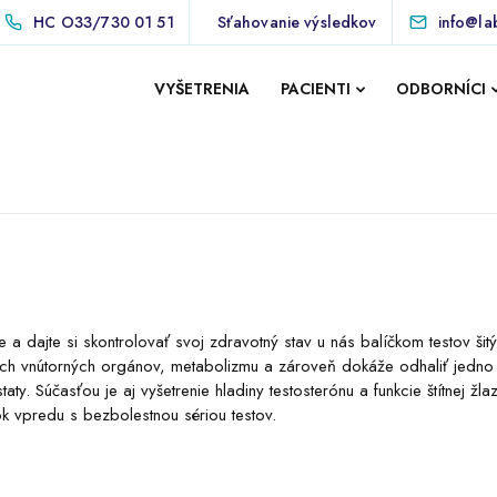
HC
O33/730 01 51
Sťahovanie výsledkov
info@la
VYŠETRENIA
PACIENTI
ODBORNÍCI
 a dajte si skontrolovať svoj zdravotný stav u nás balíčkom testov šit
ašich vnútorných orgánov, metabolizmu a zároveň dokáže odhaliť jedno
y. Súčasťou je aj vyšetrenie hladiny testosterónu a funkcie štítnej žlaz
k vpredu s bezbolestnou sériou testov.