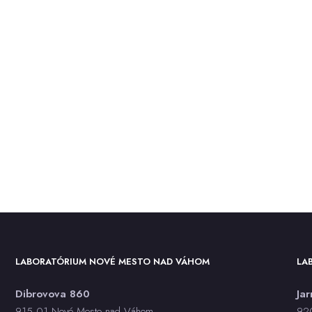
LABORATÓRIUM NOVÉ MESTO NAD VÁHOM
LA
Dibrovova 860
Ja
915 01 Nové Mesto nad Váhom
920