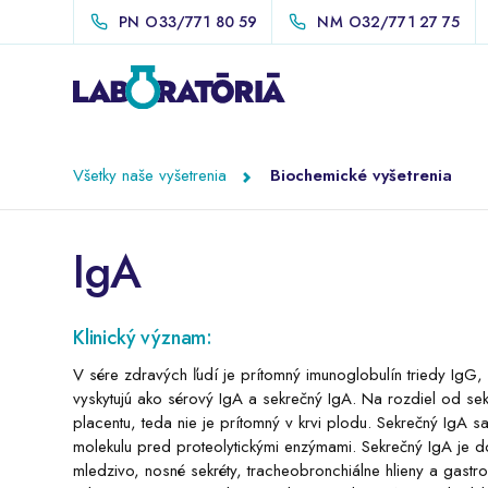
PN
O33/771 80 59
NM
O32/771 27 75
Všetky naše vyšetrenia
Biochemické vyšetrenia
IgA
Klinický význam:
V sére zdravých ľudí je prítomný imunoglobulín triedy IgG,
vyskytujú ako sérový IgA a sekrečný IgA. Na rozdiel od se
placentu, teda nie je prítomný v krvi plodu. Sekrečný IgA 
molekulu pred proteolytickými enzýmami. Sekrečný IgA je dom
mledzivo, nosné sekréty, tracheobronchiálne hlieny a gastro