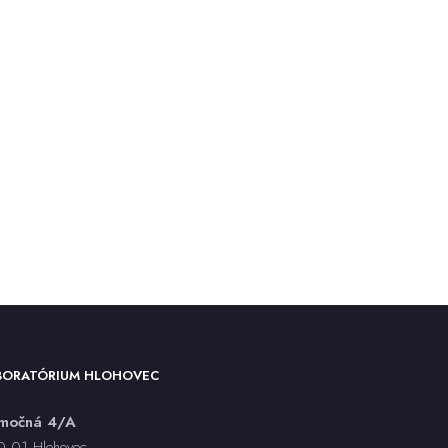
anti-HBe - sérum, ECLIA
anti-HBs - sérum, CLIA
anti-HCV - sérum, CLIA
Antistreptolyzín O (ASLO)
Antitrombín AT3
aPTT
ASMA
Aspergillus spp. PCR
AST
Bartonella henselae IgG, IgM -
sérum, CLIA
BAT každý druh
Bielkoviny (CB)
Bilirubín celkový (BILC)
BORATÓRIUM HLOHOVEC
Bilirubín priamy (BILK)
rmočná 4/A
Bordetella pertussis - stanovenie
 01 Hlohovec