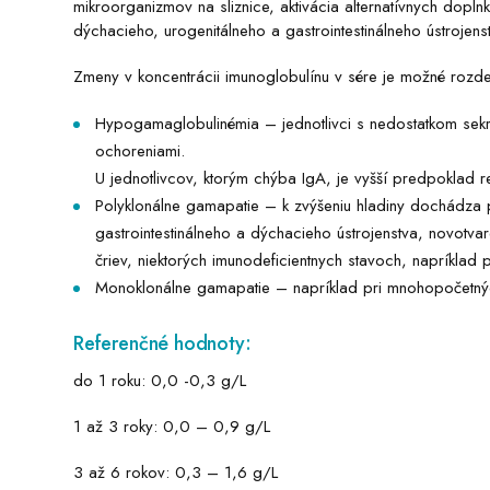
mikroorganizmov na sliznice, aktivácia alternatívnych doplnk
dýchacieho, urogenitálneho a gastrointestinálneho ústrojens
Zmeny v koncentrácii imunoglobulínu v sére je možné rozdel
Hypogamaglobulinémia – jednotlivci s nedostatkom sekreč
ochoreniami.
U jednotlivcov, ktorým chýba IgA, je vyšší predpoklad 
Polyklonálne gamapatie – k zvýšeniu hladiny dochádza 
gastrointestinálneho a dýchacieho ústrojenstva, novotvar
čriev, niektorých imunodeficientnych stavoch, napríklad 
Monoklonálne gamapatie – napríklad pri mnohopočetný
Referenčné hodnoty:
do 1 roku: 0,0 -0,3 g/L
1 až 3 roky: 0,0 – 0,9 g/L
3 až 6 rokov: 0,3 – 1,6 g/L