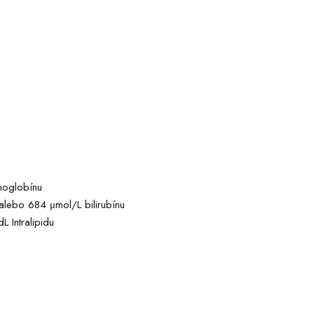
moglobínu
alebo 684 μmol/L bilirubínu
 Intralipidu