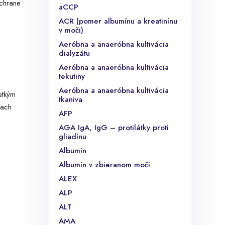
ochrane
aCCP
ACR (pomer albumínu a kreatinínu
v moči)
Aeróbna a anaeróbna kultivácia
dialyzátu
Aeróbna a anaeróbna kultivácia
tekutiny
Aeróbna a anaeróbna kultivácia
etkým
tkaniva
iach
AFP
AGA IgA, IgG – protilátky proti
gliadínu
Albumín
Albumín v zbieranom moči
ALEX
ALP
ALT
AMA