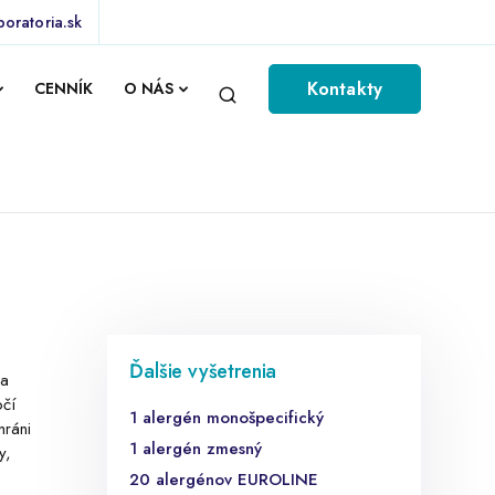
boratoria.sk
Kontakty
CENNÍK
O NÁS
Ďalšie vyšetrenia
sa
očí
1 alergén monošpecifický
hráni
1 alergén zmesný
y,
20 alergénov EUROLINE