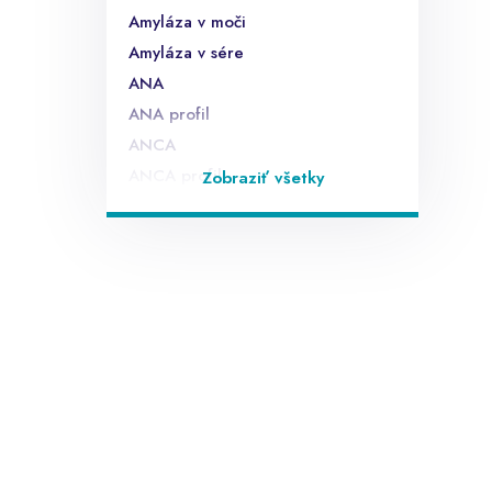
Amyláza v moči
Amyláza v sére
ANA
ANA profil
ANCA
ANCA profil
Zobraziť všetky
Anti endomyziálne protilátky EMA
Anti laktóza IgA,IgG
Anti sója IgA,IgG
Anti ß lactoglobulín
anti TG
anti TPO
anti TSHr
anti-HAV IgM - sérum, CLIA
anti-HBc IgM - sérum, CLIA
anti-HBc total - sérum, CLIA