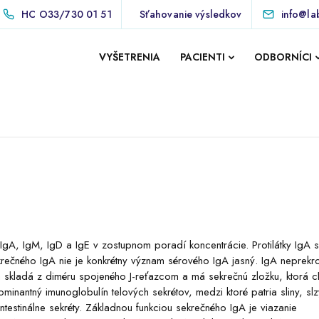
HC
O33/730 01 51
Sťahovanie výsledkov
info@la
VYŠETRENIA
PACIENTI
ODBORNÍCI
 IgA, IgM, IgD a IgE v zostupnom poradí koncentrácie. Protilátky IgA 
krečného IgA nie je konkrétny význam sérového IgA jasný. IgA neprekr
sa skladá z diméru spojeného J-reťazcom a má sekrečnú zložku, ktorá c
inantný imunoglobulín telových sekrétov, medzi ktoré patria sliny, slz
ntestinálne sekréty. Základnou funkciou sekrečného IgA je viazanie