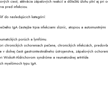
ových ciest, aktivácia zápalových reakcií a dôležitú úlohu plní aj pri 
tva pred infekciou.
iť do nasledujúcich kategórií:
ného IgA častejšie trpia infekciami slizníc, atopiou a autoimunitnými
reumatických porúch a lymfómu.
pri chronických ochoreniach pečene, chronických infekciách, predovš
e v dolnej časti gastrointestinálneho ústrojenstva, zápalových ochoren
pri Wiskott-Aldrichovom syndróme a reumatoidnej artritíde.
ch myelómoch typu IgA.