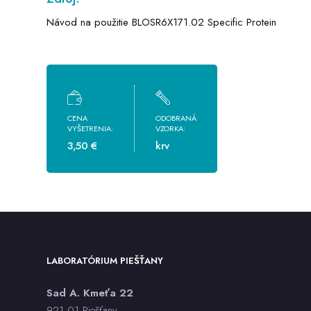
Návod na použitie BLOSR6X171.02 Specific Protein
CENA
ODOBRANÁ
VYŠETRENIA:
VZORKA:
3,50 €
krv
LABORATÓRIUM PIEŠŤANY
Sad A. Kmeťa 22
921 01 Piešťany