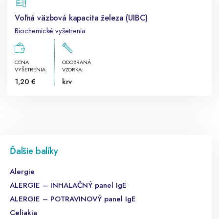
Voľná väzbová kapacita železa (UIBC)
Biochemické vyšetrenia
CENA
ODOBRANÁ
VYŠETRENIA:
VZORKA:
1,20 €
krv
Ďalšie balíky
Alergie
ALERGIE – INHALAČNÝ panel IgE
ALERGIE – POTRAVINOVÝ panel IgE
Celiakia