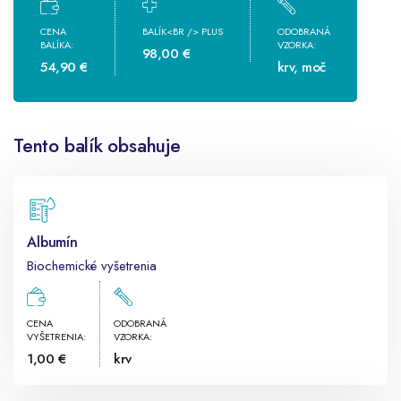
CENA
BALÍK<BR /> PLUS
ODOBRANÁ
BALÍKA:
VZORKA:
98,00 €
54,90 €
krv, moč
Tento balík obsahuje
Albumín
Biochemické vyšetrenia
CENA
ODOBRANÁ
VYŠETRENIA:
VZORKA:
1,00 €
krv