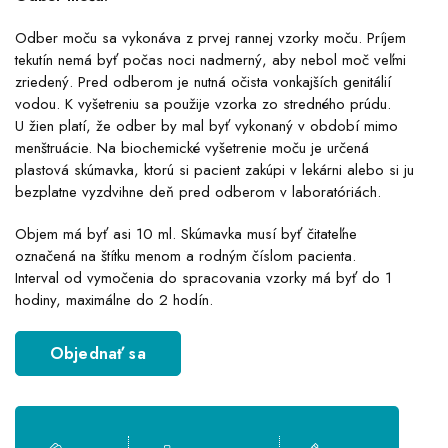
Odber moču sa vykonáva z prvej rannej vzorky moču. Príjem
tekutín nemá byť počas noci nadmerný, aby nebol moč veľmi
zriedený. Pred odberom je nutná očista vonkajších genitálií
vodou. K vyšetreniu sa použije vzorka zo stredného prúdu.
U žien platí, že odber by mal byť vykonaný v období mimo
menštruácie. Na biochemické vyšetrenie moču je určená
plastová skúmavka, ktorú si pacient zakúpi v lekárni alebo si ju
bezplatne vyzdvihne deň pred odberom v laboratóriách.
Objem má byť asi 10 ml. Skúmavka musí byť čitateľne
označená na štítku menom a rodným číslom pacienta.
Interval od vymočenia do spracovania vzorky má byť do 1
hodiny, maximálne do 2 hodín.
Objednať sa