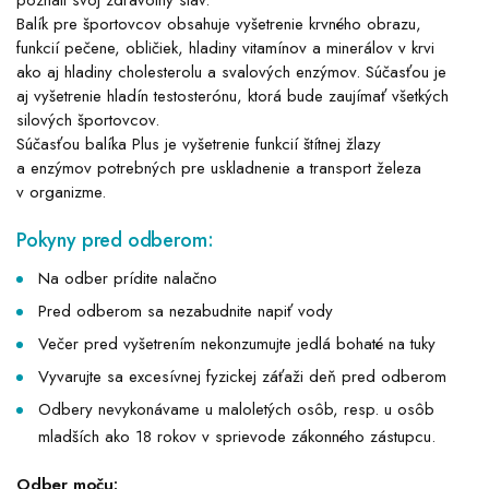
poznali svoj zdravotný stav.
Balík pre športovcov obsahuje vyšetrenie krvného obrazu,
funkcií pečene, obličiek, hladiny vitamínov a minerálov v krvi
ako aj hladiny cholesterolu a svalových enzýmov. Súčasťou je
aj vyšetrenie hladín testosterónu, ktorá bude zaujímať všetkých
silových športovcov.
Súčasťou balíka Plus je vyšetrenie funkcií štítnej žlazy
a enzýmov potrebných pre uskladnenie a transport železa
v organizme.
Pokyny pred odberom:
Na odber prídite nalačno
Pred odberom sa nezabudnite napiť vody
Večer pred vyšetrením nekonzumujte jedlá bohaté na tuky
Vyvarujte sa excesívnej fyzickej záťaži deň pred odberom
Odbery nevykonávame u maloletých osôb, resp. u osôb
mladších ako 18 rokov v sprievode zákonného zástupcu.
Odber moču: