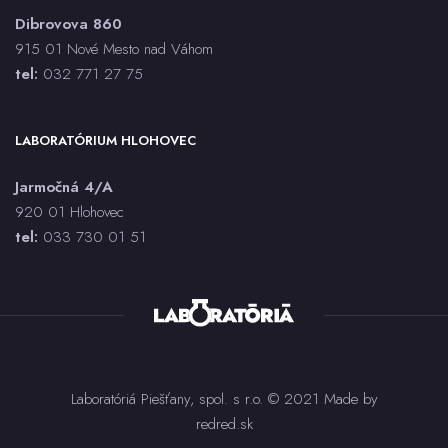
Dibrovova 860
915 01 Nové Mesto nad Váhom
tel:
032 771 27 75
LABORATÓRIUM HLOHOVEC
Jarmočná 4/A
920 01 Hlohovec
tel:
033 730 01 5
1
Laboratóriá Piešťany, spol. s r.o. © 2021 Made by
redred.sk