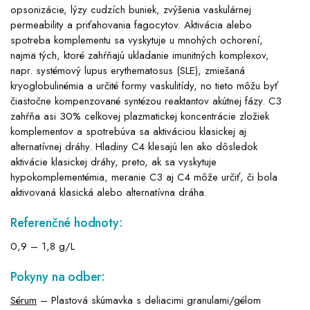
opsonizácie, lýzy cudzích buniek, zvýšenia vaskulárnej
permeability a priťahovania fagocytov. Aktivácia alebo
spotreba komplementu sa vyskytuje u mnohých ochorení,
najmä tých, ktoré zahŕňajú ukladanie imunitných komplexov,
napr. systémový lupus erythematosus (SLE), zmiešaná
kryoglobulinémia a určité formy vaskulitídy, no tieto môžu byť
čiastočne kompenzované syntézou reaktantov akútnej fázy. C3
zahŕňa asi 30% celkovej plazmatickej koncentrácie zložiek
komplementov a spotrebúva sa aktiváciou klasickej aj
alternatívnej dráhy. Hladiny C4 klesajú len ako dôsledok
aktivácie klasickej dráhy, preto, ak sa vyskytuje
hypokomplementémia, meranie C3 aj C4 môže určiť, či bola
aktivovaná klasická alebo alternatívna dráha.
Referenčné hodnoty:
0,9 – 1,8 g/L
Pokyny na odber:
Sérum
– Plastová skúmavka s deliacimi granulami/gélom