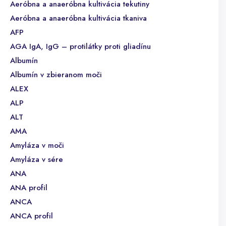
Aeróbna a anaeróbna kultivácia tekutiny
Aeróbna a anaeróbna kultivácia tkaniva
AFP
AGA IgA, IgG – protilátky proti gliadínu
Albumín
Albumín v zbieranom moči
ALEX
ALP
ALT
AMA
Amyláza v moči
Amyláza v sére
ANA
ANA profil
ANCA
ANCA profil