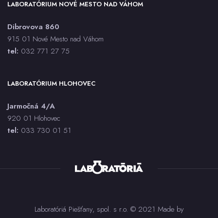
ASMA
LABORATÓRIUM NOVÉ MESTO NAD VÁHOM
Aspergillus spp. PCR
Dibrovova 860
AST
915 01 Nové Mesto nad Váhom
Bartonella henselae IgG, IgM - sérum, CLIA
tel:
032 771 27 75
BAT každý druh
Bielkoviny (CB)
LABORATÓRIUM HLOHOVEC
Bilirubín celkový (BILC)
Bilirubín priamy (BILK)
Jarmočná 4/A
Bordetella pertussis - stanovenie toxínu - sérum, ELISA
920 01 Hlohovec
Bordetella pertussis, parapertussis IgG, IgA - sérum,
tel:
033 730 01 5
1
Immunoblot - za každú triedu
Bordetella pertussis, parapertussis PCR
Borrelia burgdorferi, afzelii, garinii IgG, IgM - sérum,
ELISA
Borrelia spp. IgG, IgM - sérum, Immunoblot - za každú
triedu
Brucella spp. IgG, IgM - sérum, CLIA
Laboratóriá Piešťany, spol. s r.o. © 2021 Made by