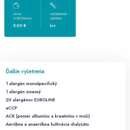
CENA
ODOBRANÁ
VYŠETRENIA:
VZORKA:
9,00 €
krv
Ďalšie vyšetrenia
1 alergén monošpecifický
1 alergén zmesný
20 alergénov EUROLINE
aCCP
ACR (pomer albumínu a kreatinínu v moči)
Aeróbna a anaeróbna kultivácia dialyzátu