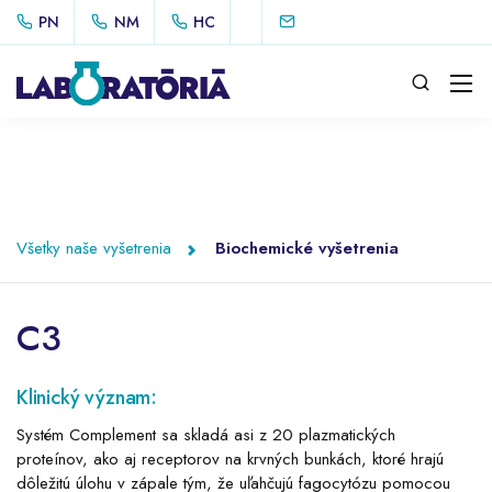
PN
NM
HC
Všetky naše vyšetrenia
Biochemické vyšetrenia
C3
Klinický význam:
Systém Complement sa skladá asi z 20 plazmatických
proteínov, ako aj receptorov na krvných bunkách, ktoré hrajú
dôležitú úlohu v zápale tým, že uľahčujú fagocytózu pomocou