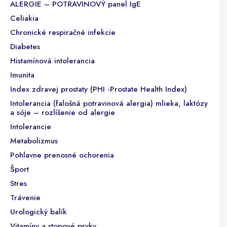
ALERGIE – POTRAVINOVÝ panel IgE
Celiakia
Chronické respiračné infekcie
Diabetes
Histamínová intolerancia
Imunita
Index zdravej prostaty (PHI -Prostate Health Index)
Intolerancia (falošná potravinová alergia) mlieka, laktózy
a sóje – rozlíšenie od alergie
Intolerancie
Metabolizmus
Pohlavne prenosné ochorenia
Šport
Stres
Trávenie
Urologický balík
Vitamíny a stopové prvky