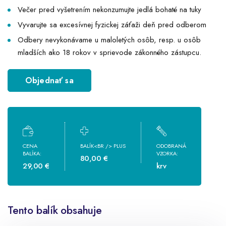
Večer pred vyšetrením nekonzumujte jedlá bohaté na tuky
Vyvarujte sa excesívnej fyzickej záťaži deň pred odberom
Odbery nevykonávame u maloletých osôb, resp. u osôb
mladších ako 18 rokov v sprievode zákonného zástupcu.
Objednať sa
CENA
BALÍK<BR /> PLUS
ODOBRANÁ
BALÍKA:
VZORKA:
80,00 €
29,00 €
krv
Tento balík obsahuje