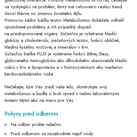
glukózovej tolerancie. Poruchy metabolizmu sú čo raz častejšie
sa vyskytujúci sa problém, ktorý ma celosvetvo rastúci trend.
Súvisí hlavne so zmenou životného štýlu.
Pomocou nášho balíku testov Metabolizmus dokážete odhaliť
spomínané problémy a ich prípadný dopad
na predisponované orgány. Súčasťou je vyšetrenie hladín
glukózy a cholesterolu, pečeňových testov, funkcií obličiek,
hladinu kyseliny močovej a minerálov v krvi.
Súčasťou balíka PLUS je vyšetrenie funkcií štítnej žlazy,
glykovaného hemoglobínu ako dlhodobého ukazovateľa hladín
cukru v krvi a lipoproteínu a s homocysteínom ako markerov
kardiovaskulárneho rizika.
Nečakajte, kým Vás zradí vaše telo, skontrolujte svoj
metabolizmus a buďte o krok vpred s našimi laboratórnymi
testami šitými ako na mieru pre Vás.
Pokyny pred odberom :
Na odber prídite nalačno
Pred odberom sa nezabudnite napiť vody