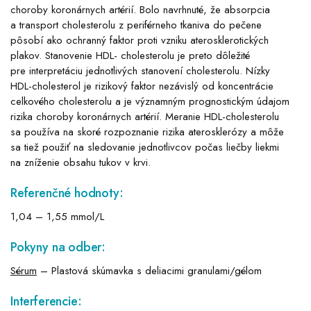
choroby koronárnych artérií. Bolo navrhnuté, že absorpcia
a transport cholesterolu z periférneho tkaniva do pečene
pôsobí ako ochranný faktor proti vzniku aterosklerotických
plakov. Stanovenie HDL- cholesterolu je preto dôležité
pre interpretáciu jednotlivých stanovení cholesterolu. Nízky
HDL-cholesterol je rizikový faktor nezávislý od koncentrácie
celkového cholesterolu a je významným prognostickým údajom
rizika choroby koronárnych artérií. Meranie HDL-cholesterolu
sa používa na skoré rozpoznanie rizika aterosklerózy a môže
sa tiež použiť na sledovanie jednotlivcov počas liečby liekmi
na zníženie obsahu tukov v krvi.
Referenčné hodnoty:
1,04 – 1,55 mmol/L
Pokyny na odber:
Sérum
– Plastová skúmavka s deliacimi granulami/gélom
Interferencie: