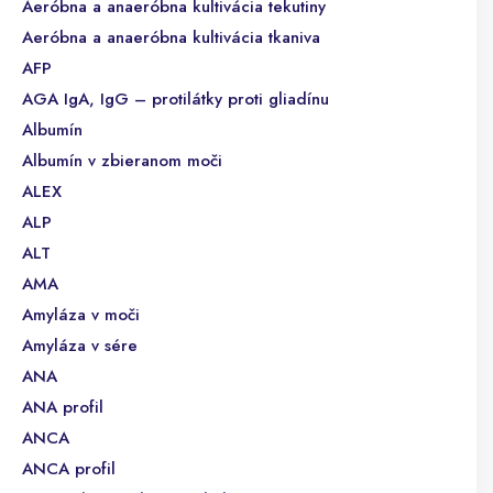
Aeróbna a anaeróbna kultivácia tekutiny
Aeróbna a anaeróbna kultivácia tkaniva
AFP
AGA IgA, IgG – protilátky proti gliadínu
Albumín
Albumín v zbieranom moči
ALEX
ALP
ALT
AMA
Amyláza v moči
Amyláza v sére
ANA
ANA profil
ANCA
ANCA profil