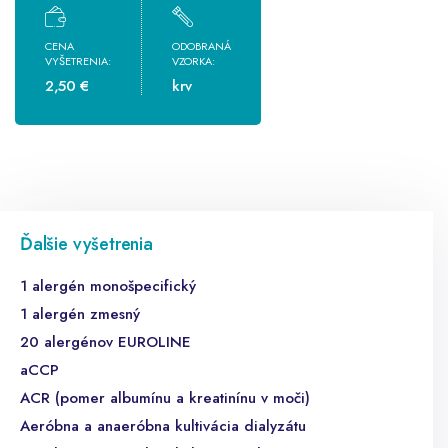
CENA
ODOBRANÁ
VYŠETRENIA:
VZORKA:
2,50 €
krv
Ďalšie vyšetrenia
1 alergén monošpecifický
1 alergén zmesný
20 alergénov EUROLINE
aCCP
ACR (pomer albumínu a kreatinínu v moči)
Aeróbna a anaeróbna kultivácia dialyzátu