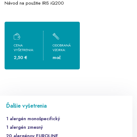
Návod na použitie IRIS iQ200
CENA
ODOBRANÁ
VYŠETRENIA:
VZORKA:
2,50 €
moč
Ďalšie vyšetrenia
1 alergén monošpecifický
1 alergén zmesný
20 alergénov EUROLINE