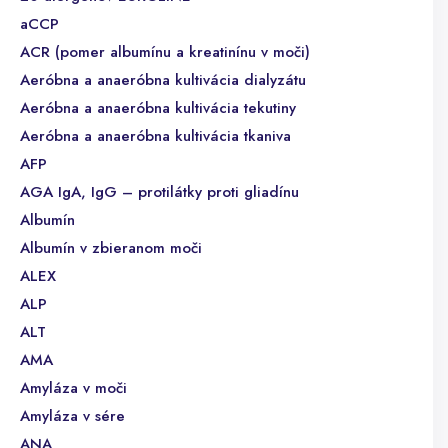
aCCP
ACR (pomer albumínu a kreatinínu v moči)
Aeróbna a anaeróbna kultivácia dialyzátu
Aeróbna a anaeróbna kultivácia tekutiny
Aeróbna a anaeróbna kultivácia tkaniva
AFP
AGA IgA, IgG – protilátky proti gliadínu
Albumín
Albumín v zbieranom moči
ALEX
ALP
ALT
AMA
Amyláza v moči
Amyláza v sére
ANA