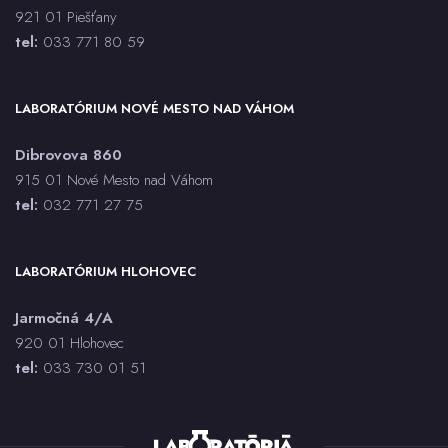
921 01 Piešťany
Antistreptolyzín O (ASLO)
tel:
033 771 80 59
Antitrombín AT3
aPTT
ASMA
LABORATÓRIUM NOVÉ MESTO NAD VÁHOM
Aspergillus spp. PCR
Dibrovova 860
AST
915 01 Nové Mesto nad Váhom
Bartonella henselae IgG, IgM - sérum, CLIA
tel:
032 771 27 75
BAT každý druh
Bielkoviny (CB)
LABORATÓRIUM HLOHOVEC
Bilirubín celkový (BILC)
Bilirubín priamy (BILK)
Jarmočná 4/A
Bordetella pertussis - stanovenie toxínu - sérum, ELISA
920 01 Hlohovec
Bordetella pertussis, parapertussis IgG, IgA - sérum,
tel:
033 730 01 5
1
Immunoblot - za každú triedu
Bordetella pertussis, parapertussis PCR
Borrelia burgdorferi, afzelii, garinii IgG, IgM - sérum,