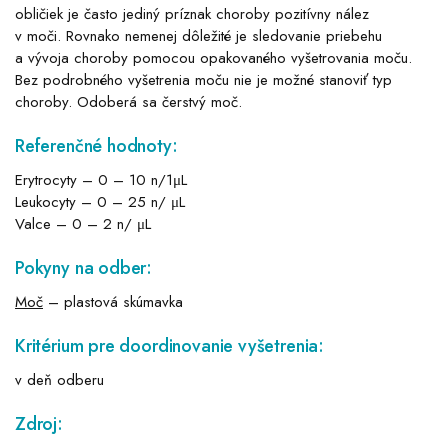
obličiek je často jediný príznak choroby pozitívny nález
v moči. Rovnako nemenej dôležité je sledovanie priebehu
a vývoja choroby pomocou opakovaného vyšetrovania moču.
Bez podrobného vyšetrenia moču nie je možné stanoviť typ
choroby. Odoberá sa čerstvý moč.
Referenčné hodnoty:
Erytrocyty – 0 – 10 n/1μL
Leukocyty – 0 – 25 n/ μL
Valce – 0 – 2 n/ μL
Pokyny na odber:
Moč
– plastová skúmavka
Kritérium pre doordinovanie vyšetrenia:
v deň odberu
Zdroj: