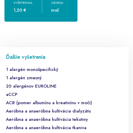
VYŠETRENIA:
VZORKA:
1,20 €
moč
Ďalšie vyšetrenia
1 alergén monošpecifický
1 alergén zmesný
20 alergénov EUROLINE
aCCP
ACR (pomer albumínu a kreatinínu v moči)
Aeróbna a anaeróbna kultivácia dialyzátu
Aeróbna a anaeróbna kultivácia tekutiny
Aeróbna a anaeróbna kultivácia tkaniva