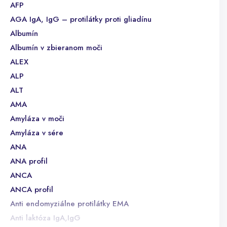
AFP
AGA IgA, IgG – protilátky proti gliadínu
Albumín
Albumín v zbieranom moči
ALEX
ALP
ALT
AMA
Amyláza v moči
Amyláza v sére
ANA
ANA profil
ANCA
ANCA profil
Anti endomyziálne protilátky EMA
Anti laktóza IgA,IgG