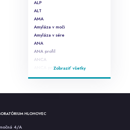
ALP
ALT
AMA
Amyláza v moči
Amyláza v sére
ANA
ANA profil
ANCA
ANCA profil
Zobraziť všetky
Anti endomyziálne protilátky EMA
Anti laktóza IgA,IgG
Anti sója IgA,IgG
Anti ß lactoglobulín
anti TG
BORATÓRIUM HLOHOVEC
anti TPO
anti TSHr
rmočná 4/A