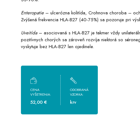
Enteropatie
– ulcerózna kolitída, Crohnova choroba – ochor
Zvýšená frekvencia HLA-B27 (40-75%) sa pozoruje pri výskyt
Uveitída
– asociovaná s HLA-B27 je takmer vždy unilateráln
pozitívnych chorých sa zároveň rozvíja niektorá so séronega
vyskytuje bez HLA-B27 len ojedinele.
CENA
ODOBRANÁ
VYŠETRENIA:
VZORKA:
52,00 €
krv