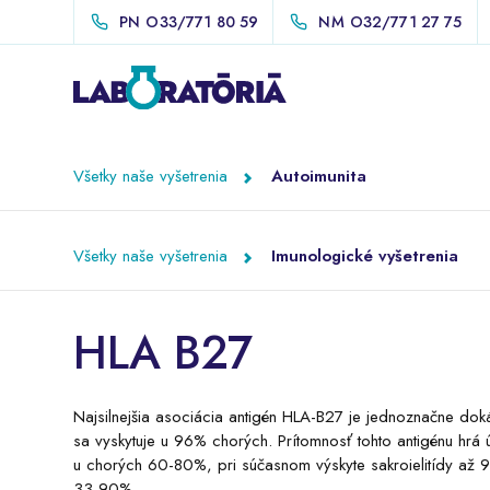
PN
O33/771 80 59
NM
O32/771 27 75
Všetky naše vyšetrenia
Autoimunita
Všetky naše vyšetrenia
Imunologické vyšetrenia
HLA B27
Najsilnejšia asociácia antigén HLA-B27 je jednoznačne do
sa vyskytuje u 96% chorých. Prítomnosť tohto antigénu hrá 
u chorých 60-80%, pri súčasnom výskyte sakroielitídy a
33-90%.