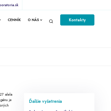
boratoria.sk
Kontakty
CENNÍK
O NÁS
27 alela
igénu je
Ďalšie vyšetrenia
horých