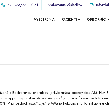
HC
O33/730 01 51
Sťahovanie výsledkov
info@la
VYŠETRENIA
PACIENTI
ODBORNÍCI
kázaná s Bechterovou chorobou (ankylozujúca spondylitída-AS). HLA-B
úlohu aj pri diagnostike
Reiterovho syndrómu
, kde frekvencia tohto ant
ž 90%. V prípadoch
reaktívnych artritíd
je frekvencia tohto antigénu u c