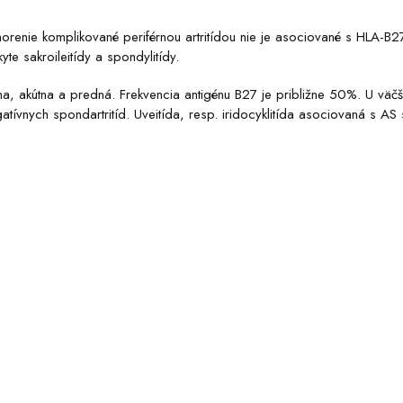
enie komplikované periférnou artritídou nie je asociované s HLA-B2
e sakroileitídy a spondylitídy.
a, akútna a predná. Frekvencia antigénu B27 je približne 50%. U väčš
tívnych spondartritíd. Uveitída, resp. iridocyklitída asociovaná s AS