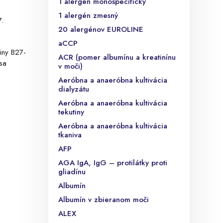
1 alergén monošpecifický
1 alergén zmesný
7.
20 alergénov EUROLINE
aCCP
iny B27-
ACR (pomer albumínu a kreatinínu
 sa
v moči)
Aeróbna a anaeróbna kultivácia
dialyzátu
Aeróbna a anaeróbna kultivácia
tekutiny
Aeróbna a anaeróbna kultivácia
tkaniva
AFP
AGA IgA, IgG – protilátky proti
gliadínu
Albumín
Albumín v zbieranom moči
ALEX