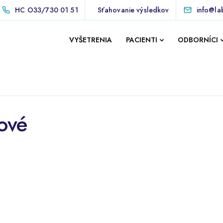
HC
O33/730 01 51
Sťahovanie výsledkov
info@la
VYŠETRENIA
PACIENTI
ODBORNÍCI
kové