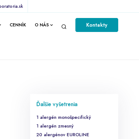
boratoria.sk
Kontakty
CENNÍK
O NÁS
Ďalšie vyšetrenia
1 alergén monošpecifický
1 alergén zmesný
20 alergénov EUROLINE