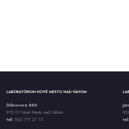
LABORATÓRIUM NOVÉ MESTO NAD VÁHOM
LA
Dibrovova 860
Ja
915 01 Nové Mesto nad Váhom
920
tel:
032 771 27 75
tel