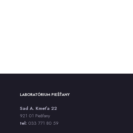
LABORATÓRIUM PIEŠŤANY
Sad A. Kmeťa 22
921 01 Piešťany
tel:
033 771 80 59