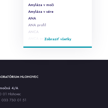
Amyláza v moči
Amyláza v sére
ANA
ANA profil
ANCA
ANCA profil
Zobraziť všetky
Anti endomyziálne protilátky EMA
Anti laktóza IgA,IgG
Anti sója IgA,IgG
Anti ß lactoglobulín
anti TG
BORATÓRIUM HLOHOVEC
anti TPO
anti TSHr
rmočná 4/A
anti-HAV IgM - sérum, CLIA
 01 Hlohovec
anti-HBc IgM - sérum, CLIA
:
033 730 01 5
1
anti-HBc total - sérum, CLIA