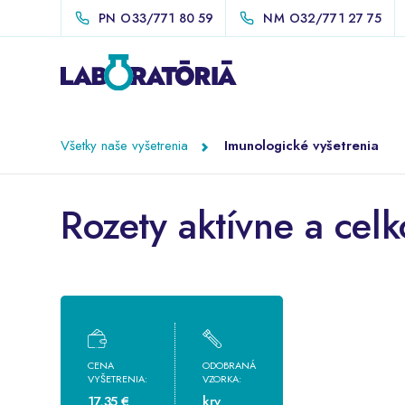
PN
O33/771 80 59
NM
O32/771 27 75
Všetky naše vyšetrenia
Imunologické vyšetrenia
Rozety aktívne a cel
CENA
ODOBRANÁ
VYŠETRENIA:
VZORKA:
17,35 €
krv