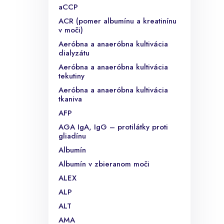
aCCP
ACR (pomer albumínu a kreatinínu
v moči)
Aeróbna a anaeróbna kultivácia
dialyzátu
Aeróbna a anaeróbna kultivácia
tekutiny
Aeróbna a anaeróbna kultivácia
tkaniva
AFP
AGA IgA, IgG – protilátky proti
gliadínu
Albumín
Albumín v zbieranom moči
ALEX
ALP
ALT
AMA