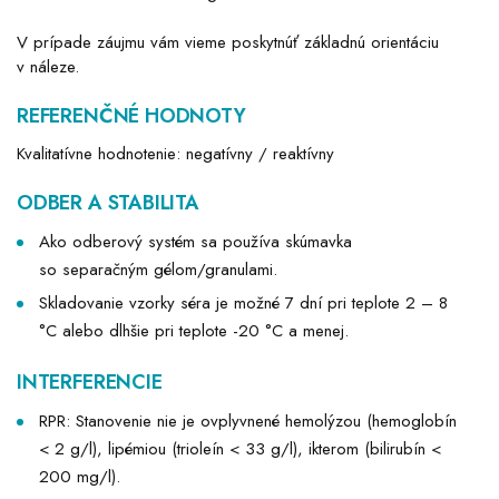
V prípade záujmu vám vieme poskytnúť základnú orientáciu
v náleze.
REFERENČNÉ HODNOTY
Kvalitatívne hodnotenie: negatívny / reaktívny
ODBER A STABILITA
Ako odberový systém sa používa skúmavka
so separačným gélom/granulami.
Skladovanie vzorky séra je možné 7 dní pri teplote 2 – 8
°C alebo dlhšie pri teplote -20 °C a menej.
INTERFERENCIE
RPR: Stanovenie nie je ovplyvnené hemolýzou (hemoglobín
< 2 g/l), lipémiou (trioleín < 33 g/l), ikterom (bilirubín <
200 mg/l).