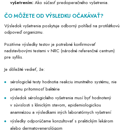
vyšetrením:
Ako súčasť predoperačného vyšetrenia.
ČO MÔŽETE OD VÝSLEDKU OČAKÁVAŤ?
Výsledok vyšetrenia poskytuje odborný pohľad na protilátkovú
odpoveď organizmu.
Pozitívne výsledky testov je potrebné konfirmovať
nadstavbovými testami v NRC (národné referenčné centrum)
pre syfilis.
Je dôležité vedieť, že:
sérologické testy hodnotia reakciu imunitného systému, nie
priamu prítomnosť baktérie
výsledok sérologického vyšetrenia musí byť hodnotený
v súvislosti s klinickým stavom, epidemiologickou
anamnézou a výsledkami iných laboratórnych vyšetrení
výsledky odporúčame konzultovať s praktickým lekárom
alebo dermatovenerológom