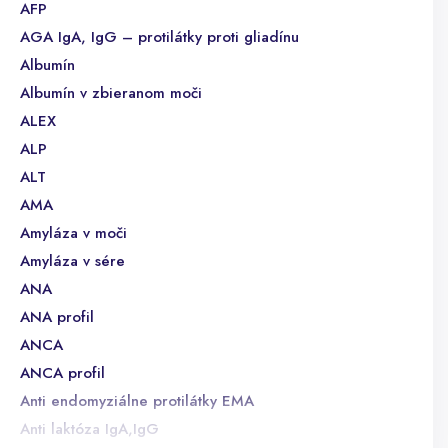
AFP
AGA IgA, IgG – protilátky proti gliadínu
Albumín
Albumín v zbieranom moči
ALEX
ALP
ALT
AMA
Amyláza v moči
Amyláza v sére
ANA
ANA profil
ANCA
ANCA profil
Anti endomyziálne protilátky EMA
Anti laktóza IgA,IgG