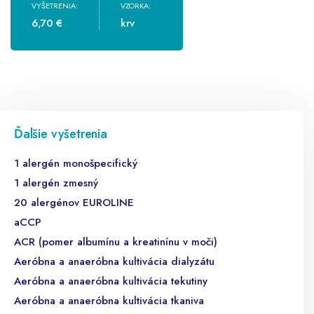
VYŠETRENIA:
VZORKA:
6,70 €
krv
Ďalšie vyšetrenia
1 alergén monošpecifický
1 alergén zmesný
20 alergénov EUROLINE
aCCP
ACR (pomer albumínu a kreatinínu v moči)
Aeróbna a anaeróbna kultivácia dialyzátu
Aeróbna a anaeróbna kultivácia tekutiny
Aeróbna a anaeróbna kultivácia tkaniva