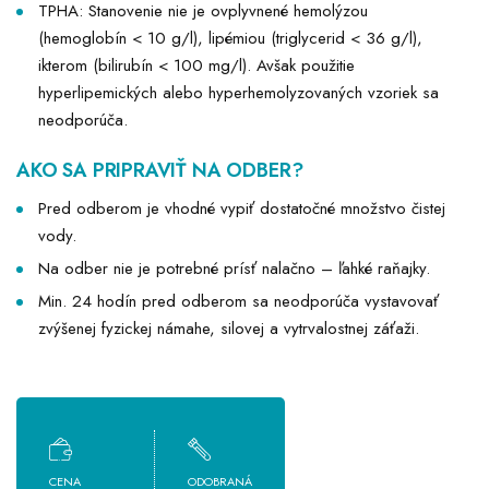
TPHA: Stanovenie nie je ovplyvnené hemolýzou
(hemoglobín < 10 g/l), lipémiou (triglycerid < 36 g/l),
ikterom (bilirubín < 100 mg/l). Avšak použitie
hyperlipemických alebo hyperhemolyzovaných vzoriek sa
neodporúča.
AKO SA PRIPRAVIŤ NA ODBER?
Pred odberom je vhodné vypiť dostatočné množstvo čistej
vody.
Na odber nie je potrebné prísť nalačno – ľahké raňajky.
Min. 24 hodín pred odberom sa neodporúča vystavovať
zvýšenej fyzickej námahe, silovej a vytrvalostnej záťaži.
CENA
ODOBRANÁ