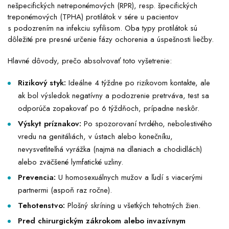
nešpecifických netreponémových (RPR), resp. špecifických
treponémových (TPHA) protilátok v sére u pacientov
s podozrením na infekciu syfilisom. Oba typy protilátok sú
dôležité pre presné určenie fázy ochorenia a úspešnosti liečby.
Hlavné dôvody, prečo absolvovať toto vyšetrenie:
Rizikový styk:
Ideálne 4 týždne po rizikovom kontakte, ale
ak bol výsledok negatívny a podozrenie pretrváva, test sa
odporúča zopakovať po 6 týždňoch, prípadne neskôr.
Výskyt príznakov:
Po spozorovaní tvrdého, nebolestivého
vredu na genitáliách, v ústach alebo konečníku,
nevysvetliteľná vyrážka (najmä na dlaniach a chodidlách)
alebo zväčšené lymfatické uzliny.
Prevencia:
U homosexuálnych mužov a ľudí s viacerými
partnermi (aspoň raz ročne).
Tehotenstvo:
Plošný skríning u všetkých tehotných žien.
Pred chirurgickým zákrokom alebo invazívnym