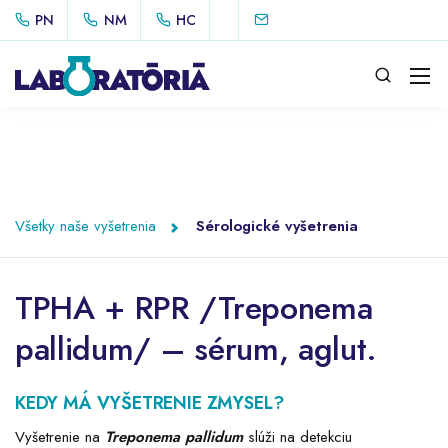
PN
NM
HC
Všetky naše vyšetrenia
Sérologické vyšetrenia
TPHA + RPR /Treponema
pallidum/ – sérum, aglut.
KEDY MÁ VYŠETRENIE ZMYSEL?
Vyšetrenie na
Treponema pallidum
slúži na detekciu