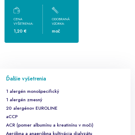
CENA
ODOBRANÁ
VYŠETRENIA:
VZORKA:
1,20 €
moč
Ďalšie vyšetrenia
1 alergén monošpecifický
1 alergén zmesný
20 alergénov EUROLINE
aCCP
ACR (pomer albumínu a kreatinínu v moči)
Aeróbna a anaeróbna kultivácia dialyzátu