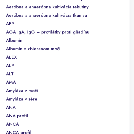
Aeróbna a anaeróbna kultivácia tekutiny
Aeróbna a anaeróbna kultivácia tkaniva
AFP
AGA IgA, IgG – protilátky proti gliadínu
Albumín
Albumín v zbieranom moči
ALEX
ALP
ALT
AMA
Amyláza v moči
Amyláza v sére
ANA
ANA profil
ANCA
ANCA profil