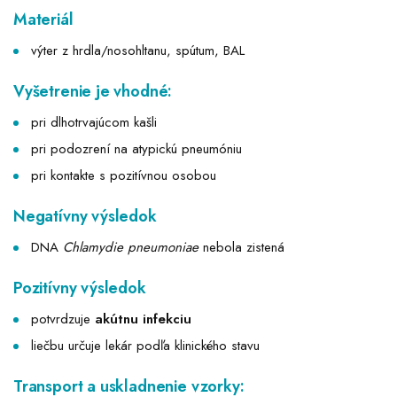
Materiál
výter z hrdla/nosohltanu, spútum, BAL
Vyšetrenie je vhodné:
pri dlhotrvajúcom kašli
pri podozrení na atypickú pneumóniu
pri kontakte s pozitívnou osobou
Negatívny výsledok
DNA
Chlamydie pneumoniae
nebola zistená
Pozitívny výsledok
potvrdzuje
akútnu infekciu
liečbu určuje lekár podľa klinického stavu
Transport a uskladnenie vzorky: