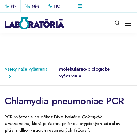
PN
NM
HC
Všetky naše vyšetrenia
Molekulárno-biologické
vyšetrenia
Chlamydia pneumoniae PCR
PCR vyšetrenie na dôkaz DNA baktérie
Chlamydia
pneumoniae
, ktorá je častou príčinou
atypických zápalov
pľúc
a dlhotrvajúcich respiračných ťažkostí.