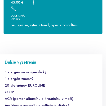
45,00 €
ODOBRANÁ
VZORKA:
bal, spútum, výter z tonzíl, výter z nosohltanu
Ďalšie vyšetrenia
1 alergén monošpecifický
1 alergén zmesný
20 alergénov EUROLINE
aCCP
ACR (pomer albumínu a kreatinínu v moči)
Aeróbna a anaeróbna kultivácia dialyzátu