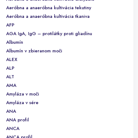
Aeróbna a anaeróbna kultivácia tekutiny
Aeróbna a anaeróbna kultivácia tkaniva
AFP
AGA IgA, IgG – protilátky proti gliadínu
Albumín
Albumín v zbieranom moči
ALEX
ALP
ALT
AMA
Amyláza v moči
Amyláza v sére
ANA
ANA profil
ANCA
ANCA profil