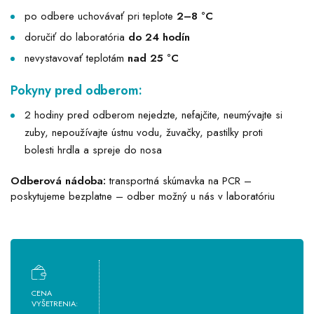
po odbere uchovávať pri teplote
2–8 °C
doručiť do laboratória
do 24 hodín
nevystavovať teplotám
nad 25 °C
Pokyny pred odberom:
2 hodiny pred odberom nejedzte, nefajčite, neumývajte si
zuby, nepoužívajte ústnu vodu, žuvačky, pastilky proti
bolesti hrdla a spreje do nosa
Odberová nádoba:
transportná skúmavka na PCR –
poskytujeme bezplatne – odber možný u nás v laboratóriu
CENA
VYŠETRENIA: