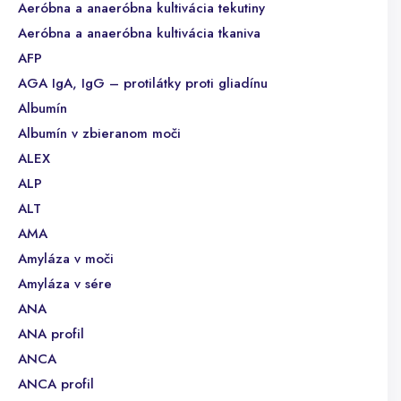
Aeróbna a anaeróbna kultivácia tekutiny
Aeróbna a anaeróbna kultivácia tkaniva
AFP
AGA IgA, IgG – protilátky proti gliadínu
Albumín
Albumín v zbieranom moči
ALEX
ALP
ALT
AMA
Amyláza v moči
Amyláza v sére
ANA
ANA profil
ANCA
ANCA profil