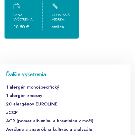
CENA
ODOBRANÁ
VYŠETRENIA:
VZORKA:
10,50 €
stolica
Ďalšie vyšetrenia
1 alergén monošpecifický
1 alergén zmesný
20 alergénov EUROLINE
aCCP
ACR (pomer albumínu a kreatinínu v moči)
Aeróbna a anaeróbna kultivácia dialyzátu