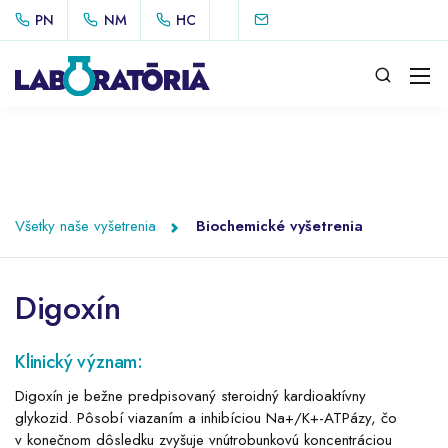
PN
NM
HC
Všetky naše vyšetrenia
Biochemické vyšetrenia
Digoxín
Klinický význam:
Digoxín je bežne predpisovaný steroidný kardioaktívny
glykozid. Pôsobí viazaním a inhibíciou Na+/K+-ATPázy, čo
v konečnom dôsledku zvyšuje vnútrobunkovú koncentráciou