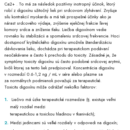
Ca2+ . To má za následok pozitívny inotropný účinok, ktorý
robí z digoxínu užitočný liek pri srdcovom zlyhávaní. Zvyšuje
silu kontrakcií myokardu a má tak prospešné účinky ako je
nárast srdcového výdaja, zvýšenie ejekčnej frakcie ľavej
komory srdca a zníženie tlaku. Liečba digoxínom vedie
rovnako ku stabilizácii a spomaleniu srdcovej frekvencie. Hoci
dostupnosť kryštalického digoxínu umožnila štandardizáciu
dávkovania lieku, dochádza pri terapeutickom podávaní
neočakávane a často k prechodu do toxicity. Zásadné je, že
symptómy toxicity digoxínu sú často podobné srdcovej arytmii,
kvôli ktorej sa tento liek predpisoval. Koncentrácia digoxínu
v rozmedzí 0.6-1,2 ng / mL v sére alebo plazme sa
za normálnych podmienok považujú za terapeutické.
Toxicitu digoxínu môže odrážať niekoľko faktorov:
Liečivo má úzke terapeutické rozmedzie (tj. existuje veľmi
malý rozdiel medzi
terapeutickou a toxickou hladinou v tkanivách);
Medzi jedincami sú veľké rozdiely v odpovedi na digoxín;