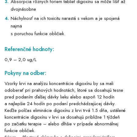
Absorpcia rôznych foriem tabliet digoxínu sa môže líšiť až
dvojnásobne
Náchylnosť na ich toxicitu narastá s vekom a je spojená
najmä
s poruchou funkcie obličiek.
Referenčné hodnoty:
0,9 – 2,0 ug/L
Pokyny na odber:
Vzorky krvi na analýzu koncentrácie digoxínu by sa mali
odoberať pri prahových hodnotách, ktoré sa dosahujú tesne
pred podaním ďalšej dávky lieku alebo aspoň 12 hodín
a najlepšie 24 hodín po podaní predchádzajúcej dávky.
Keďže polčas eliminácie digoxínu z krvi trvá 1.5 dňa, ustálené
koncentrácie digoxínu v krvi sa dosahujú približne 1 týždeň
po začiatku terapie – alebo dlhšie v prípade abnormálnej
funkcie obličiek.