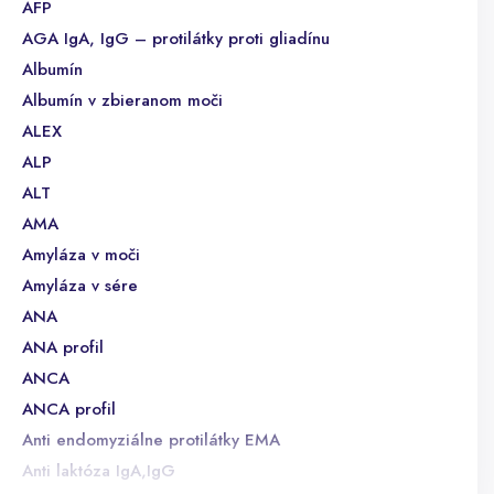
AFP
AGA IgA, IgG – protilátky proti gliadínu
Albumín
Albumín v zbieranom moči
ALEX
ALP
ALT
AMA
Amyláza v moči
Amyláza v sére
ANA
ANA profil
ANCA
ANCA profil
Anti endomyziálne protilátky EMA
Anti laktóza IgA,IgG