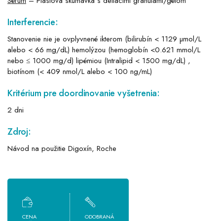
Sérum
– Plastová skúmavka s deliacimi granulami/gélom
Interferencie:
Stanovenie nie je ovplyvnené ikterom (bilirubín < 1129 µmol/L
alebo < 66 mg/dL) hemolýzou (hemoglobín <0.621 mmol/L
nebo ≤ 1000 mg/d) lipémiou (Intralipid < 1500 mg/dL) ,
biotínom (< 409 nmol/L alebo < 100 ng/mL)
Kritérium pre doordinovanie vyšetrenia:
2 dni
Zdroj:
Návod na použitie Digoxín, Roche
CENA
ODOBRANÁ