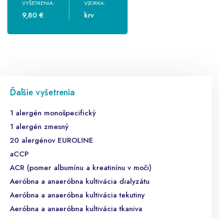
VYŠETRENIA:
VZORKA:
9,80 €
krv
Ďalšie vyšetrenia
1 alergén monošpecifický
1 alergén zmesný
20 alergénov EUROLINE
aCCP
ACR (pomer albumínu a kreatinínu v moči)
Aeróbna a anaeróbna kultivácia dialyzátu
Aeróbna a anaeróbna kultivácia tekutiny
Aeróbna a anaeróbna kultivácia tkaniva