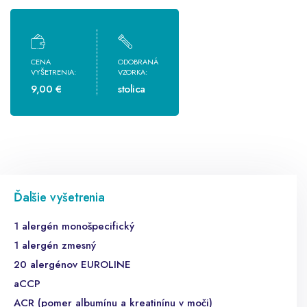
CENA
ODOBRANÁ
VYŠETRENIA:
VZORKA:
9,00 €
stolica
Ďalšie vyšetrenia
1 alergén monošpecifický
1 alergén zmesný
20 alergénov EUROLINE
aCCP
ACR (pomer albumínu a kreatinínu v moči)