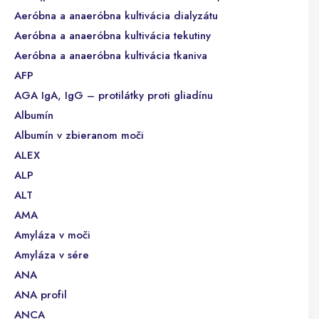
Aeróbna a anaeróbna kultivácia dialyzátu
Aeróbna a anaeróbna kultivácia tekutiny
Aeróbna a anaeróbna kultivácia tkaniva
AFP
AGA IgA, IgG – protilátky proti gliadínu
Albumín
Albumín v zbieranom moči
ALEX
ALP
ALT
AMA
Amyláza v moči
Amyláza v sére
ANA
ANA profil
ANCA