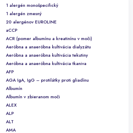
1 alergén monošpecifický
1 alergén zmesný
20 alergénov EUROLINE
aCCP
ACR (pomer albumínu a kreatinínu v moči)
Aeróbna a anaeróbna kultivácia dialyzátu
Aeróbna a anaeróbna kultivácia tekutiny
Aeróbna a anaeróbna kultivácia tkaniva
AFP
AGA IgA, IgG – protilátky proti gliadínu
Albumín
Albumín v zbieranom moči
ALEX
ALP
ALT
AMA