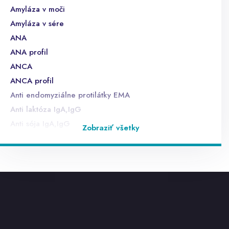
Amyláza v moči
Amyláza v sére
ANA
ANA profil
ANCA
ANCA profil
Anti endomyziálne protilátky EMA
Anti laktóza IgA,IgG
Anti sója IgA,IgG
Zobraziť všetky
Anti ß lactoglobulín
anti TG
anti TPO
anti TSHr
anti-HAV IgM - sérum, CLIA
anti-HBc IgM - sérum, CLIA
anti-HBc total - sérum, CLIA