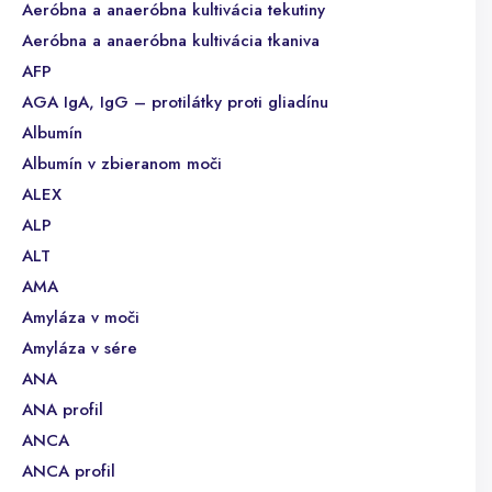
Aeróbna a anaeróbna kultivácia tekutiny
Aeróbna a anaeróbna kultivácia tkaniva
AFP
AGA IgA, IgG – protilátky proti gliadínu
Albumín
Albumín v zbieranom moči
ALEX
ALP
ALT
AMA
Amyláza v moči
Amyláza v sére
ANA
ANA profil
ANCA
ANCA profil