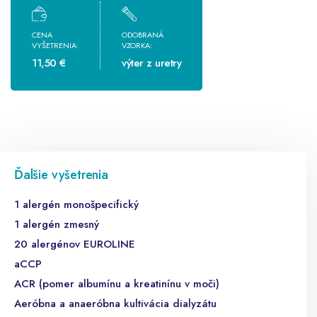
CENA
ODOBRANÁ
VYŠETRENIA:
VZORKA:
11,50 €
výter z uretry
Ďalšie vyšetrenia
1 alergén monošpecifický
1 alergén zmesný
20 alergénov EUROLINE
aCCP
ACR (pomer albumínu a kreatinínu v moči)
Aeróbna a anaeróbna kultivácia dialyzátu