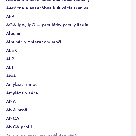
Aeróbna a anaeróbna kultivácia tkaniva
AFP
AGA IgA, IgG – protilátky proti gliadínu
Albumín
Albumín v zbieranom moči
ALEX
ALP
ALT
AMA
Amyláza v moči
Amyláza v sére
ANA
ANA profil
ANCA
ANCA profil
Anti endomyziálne protilátky EMA