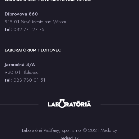
Aspergillus spp. PCR
Dibrovova 860
AST
915 01 Nové Mesto nad Váhom
Bartonella henselae IgG, IgM - sérum, CLIA
tel:
032 771 27 75
BAT každý druh
Bielkoviny (CB)
LABORATÓRIUM HLOHOVEC
Bilirubín celkový (BILC)
Bilirubín priamy (BILK)
Jarmočná 4/A
Bordetella pertussis - stanovenie toxínu - sérum, ELISA
920 01 Hlohovec
Bordetella pertussis, parapertussis IgG, IgA - sérum,
tel:
033 730 01 5
1
Immunoblot - za každú triedu
Bordetella pertussis, parapertussis PCR
Borrelia burgdorferi, afzelii, garinii IgG, IgM - sérum,
ELISA
Borrelia spp. IgG, IgM - sérum, Immunoblot - za každú
triedu
Brucella spp. IgG, IgM - sérum, CLIA
Laboratóriá Piešťany, spol. s r.o. © 2021 Made by
C-peptid
redred.sk