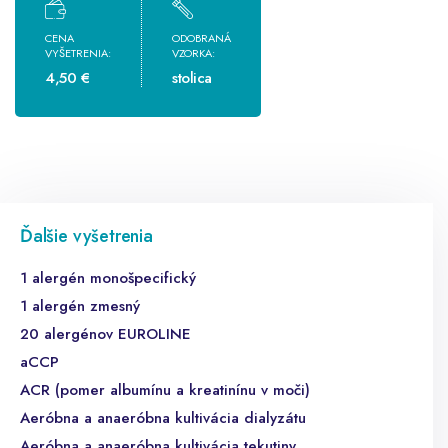
CENA
ODOBRANÁ
VYŠETRENIA:
VZORKA:
4,50 €
stolica
Ďalšie vyšetrenia
1 alergén monošpecifický
1 alergén zmesný
20 alergénov EUROLINE
aCCP
ACR (pomer albumínu a kreatinínu v moči)
Aeróbna a anaeróbna kultivácia dialyzátu
Aeróbna a anaeróbna kultivácia tekutiny