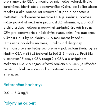
pre stanovenie CEA je monitorovanie liečby kolorektálneho
karcinómu, identifikácia opakovaného výskytu po liečbe alebo
resekcii a ako pomoc pri stanovení stupňa a hodnotenia
metastáz. Predoperačné meranie CEA je žiadúce, pretože
môže poskytnúť nezávislú prognostickú informáciu, pomôcť
s chirurgickou liečbou a poskytnúť základnú úroveň hladiny
CEA pre porovnanie s následným stanovením. Pre pacientov
v štádiu II a III by sa hladiny CEA mali merať každé 2-
3 mesiace po dobu najmenej 3 rokov od diagnózy.
Pre monitorovanie liečby ochorenia v pokročilom štádiu by sa
hladiny CEA mali tiež testovať každé 2-3 mesiace. Protilátky
v stanovení Elecsys CEA reagujú s CEA a s antigénom
mekónia NCA-2 a najmä krížová reakcia s NCA-2 je užitočná
na skorú detekciu metastáz kolorektálneho karcinómu
a relapsu.
Referenčné hodnoty:
0,0 – 5,0 ug/L
Pokyny na odber: