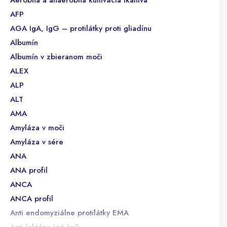
Aeróbna a anaeróbna kultivácia tkaniva
AFP
AGA IgA, IgG – protilátky proti gliadínu
Albumín
Albumín v zbieranom moči
ALEX
ALP
ALT
AMA
Amyláza v moči
Amyláza v sére
ANA
ANA profil
ANCA
ANCA profil
Anti endomyziálne protilátky EMA