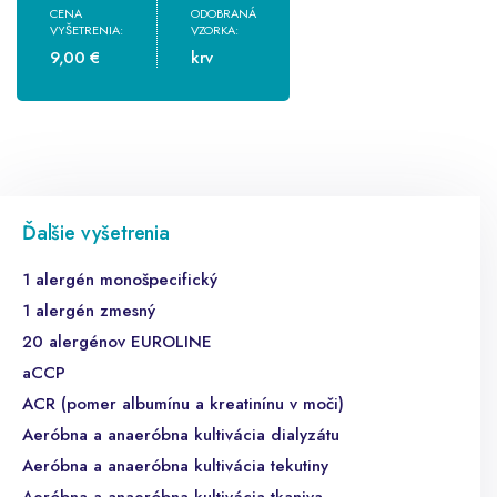
CENA
ODOBRANÁ
VYŠETRENIA:
VZORKA:
9,00 €
krv
Ďalšie vyšetrenia
1 alergén monošpecifický
1 alergén zmesný
20 alergénov EUROLINE
aCCP
ACR (pomer albumínu a kreatinínu v moči)
Aeróbna a anaeróbna kultivácia dialyzátu
Aeróbna a anaeróbna kultivácia tekutiny