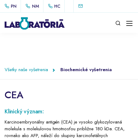
PN
NM
HC
Všetky naše vyšetrenia
Biochemické vyšetrenia
CEA
Klinický význam:
Karcinoembryonálny antigén (CEA) je vysoko glykozylovaná
molekula s molekulovou hmotnosťou približne 180 kDa. CEA,
rovnako ako AFP, náleží do skupiny karcinofetálnych