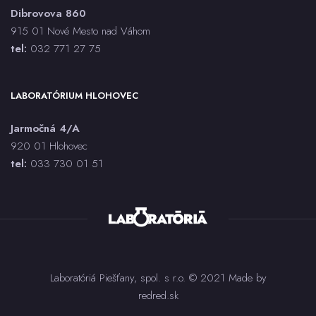
Aspergillus spp. PCR
Dibrovova 860
AST
915 01 Nové Mesto nad Váhom
Bartonella henselae IgG, IgM - sérum, CLIA
tel:
032 771 27 75
BAT každý druh
Bielkoviny (CB)
LABORATÓRIUM HLOHOVEC
Bilirubín celkový (BILC)
Bilirubín priamy (BILK)
Jarmočná 4/A
Bordetella pertussis - stanovenie toxínu - sérum, ELISA
920 01 Hlohovec
Bordetella pertussis, parapertussis IgG, IgA - sérum,
tel:
033 730 01 5
1
Immunoblot - za každú triedu
Bordetella pertussis, parapertussis PCR
Borrelia burgdorferi, afzelii, garinii IgG, IgM - sérum,
ELISA
Borrelia spp. IgG, IgM - sérum, Immunoblot - za každú
triedu
Brucella spp. IgG, IgM - sérum, CLIA
Laboratóriá Piešťany, spol. s r.o. © 2021 Made by
C-peptid
redred.sk
C3