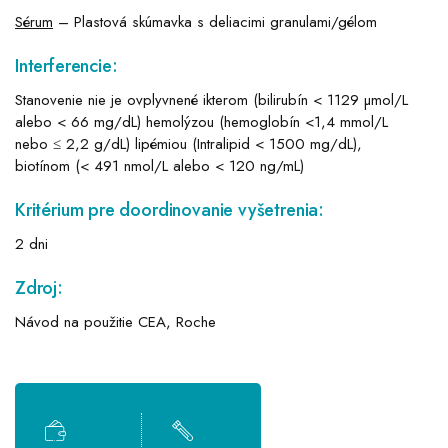
Sérum
– Plastová skúmavka s deliacimi granulami/gélom
Interferencie:
Stanovenie nie je ovplyvnené ikterom (bilirubín < 1129 µmol/L
alebo < 66 mg/dL) hemolýzou (hemoglobín <1,4 mmol/L
nebo ≤ 2,2 g/dL) lipémiou (Intralipid < 1500 mg/dL),
biotínom (< 491 nmol/L alebo < 120 ng/mL)
Kritérium pre doordinovanie vyšetrenia:
2 dni
Zdroj:
Návod na použitie CEA, Roche