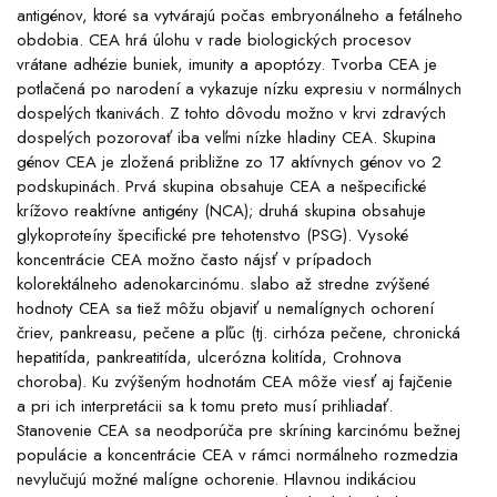
antigénov, ktoré sa vytvárajú počas embryonálneho a fetálneho
obdobia. CEA hrá úlohu v rade biologických procesov
vrátane adhézie buniek, imunity a apoptózy. Tvorba CEA je
potlačená po narodení a vykazuje nízku expresiu v normálnych
dospelých tkanivách. Z tohto dôvodu možno v krvi zdravých
dospelých pozorovať iba veľmi nízke hladiny CEA. Skupina
génov CEA je zložená približne zo 17 aktívnych génov vo 2
podskupinách. Prvá skupina obsahuje CEA a nešpecifické
krížovo reaktívne antigény (NCA); druhá skupina obsahuje
glykoproteíny špecifické pre tehotenstvo (PSG). Vysoké
koncentrácie CEA možno často nájsť v prípadoch
kolorektálneho adenokarcinómu. slabo až stredne zvýšené
hodnoty CEA sa tiež môžu objaviť u nemalígnych ochorení
čriev, pankreasu, pečene a pľúc (tj. cirhóza pečene, chronická
hepatitída, pankreatitída, ulcerózna kolitída, Crohnova
choroba). Ku zvýšeným hodnotám CEA môže viesť aj fajčenie
a pri ich interpretácii sa k tomu preto musí prihliadať.
Stanovenie CEA sa neodporúča pre skríning karcinómu bežnej
populácie a koncentrácie CEA v rámci normálneho rozmedzia
nevylučujú možné malígne ochorenie. Hlavnou indikáciou