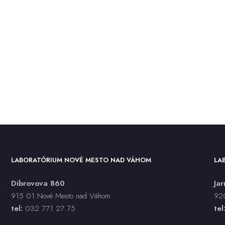
LABORATÓRIUM NOVÉ MESTO NAD VÁHOM
LA
Dibrovova 860
Ja
915 01 Nové Mesto nad Váhom
920
tel:
032 771 27 75
tel