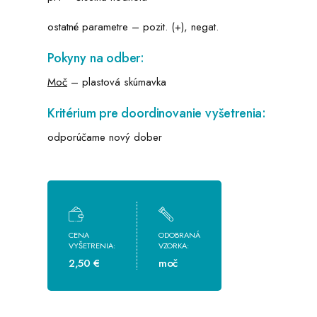
ostatné parametre – pozit. (+), negat.
Pokyny na odber:
Moč
– plastová skúmavka
Kritérium pre doordinovanie vyšetrenia:
odporúčame nový dober
CENA
ODOBRANÁ
VYŠETRENIA:
VZORKA:
2,50 €
moč