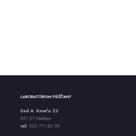
LABORATÓRIUM PIEŠŤANY
Sad A. Kmeťa 22
921 01 Piešťany
tel:
033 771 80 59