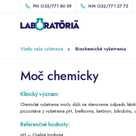
PN
O33/771 80 59
NM
O32/771 27 75
Všetky naše vyšetrenia
Biochemické vyšetrenia
Moč chemicky
Klinický význam:
Chemické vyšetrenie moču slúži na stanovenie odpadu látok 
pozostáva z vyšetrenia pH, bielkoviny, ketónov, bilirubínu,
Referenčné hodnoty:
pH – číselná hodnota