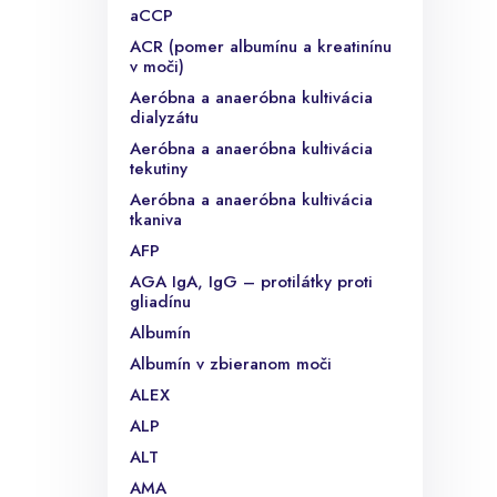
aCCP
ACR (pomer albumínu a kreatinínu
v moči)
Aeróbna a anaeróbna kultivácia
dialyzátu
Aeróbna a anaeróbna kultivácia
tekutiny
Aeróbna a anaeróbna kultivácia
tkaniva
AFP
AGA IgA, IgG – protilátky proti
gliadínu
Albumín
Albumín v zbieranom moči
ALEX
ALP
ALT
AMA