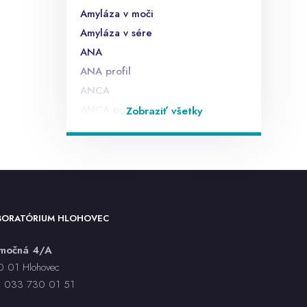
Amyláza v moči
Amyláza v sére
ANA
ANA profil
ANCA
ANCA profil
Zobraziť všetky
Anti endomyziálne protilátky EMA
Anti laktóza IgA,IgG
Anti sója IgA,IgG
Anti ß lactoglobulín
anti TG
BORATÓRIUM HLOHOVEC
anti TPO
anti TSHr
rmočná 4/A
anti-HAV IgM - sérum, CLIA
 01 Hlohovec
anti-HBc IgM - sérum, CLIA
:
033 730 01 5
1
anti-HBc total - sérum, CLIA