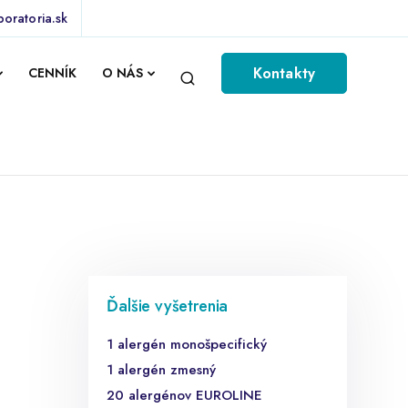
boratoria.sk
Kontakty
CENNÍK
O NÁS
Ďalšie vyšetrenia
1 alergén monošpecifický
1 alergén zmesný
20 alergénov EUROLINE