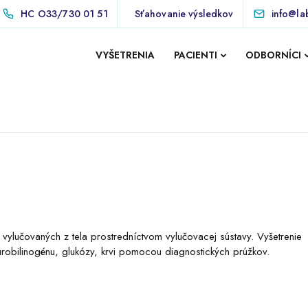
HC
O33/730 01 51
Sťahovanie výsledkov
info@la
VYŠETRENIA
PACIENTI
ODBORNÍCI
vylučovaných z tela prostredníctvom vylučovacej sústavy. Vyšetrenie
 urobilinogénu, glukózy, krvi pomocou diagnostických prúžkov.