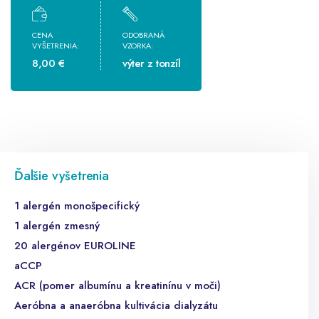
CENA
ODOBRANÁ
VYŠETRENIA:
VZORKA:
8,00 €
výter z tonzíl
Ďalšie vyšetrenia
1 alergén monošpecifický
1 alergén zmesný
20 alergénov EUROLINE
aCCP
ACR (pomer albumínu a kreatinínu v moči)
Aeróbna a anaeróbna kultivácia dialyzátu