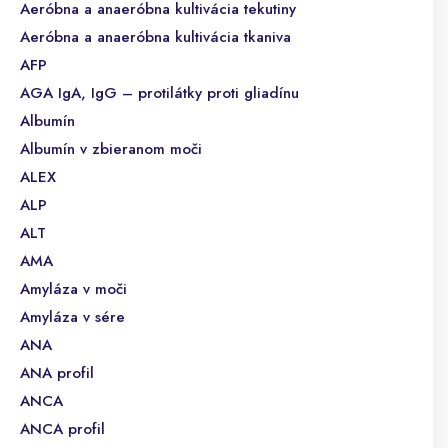
Aeróbna a anaeróbna kultivácia tekutiny
Aeróbna a anaeróbna kultivácia tkaniva
AFP
AGA IgA, IgG – protilátky proti gliadínu
Albumín
Albumín v zbieranom moči
ALEX
ALP
ALT
AMA
Amyláza v moči
Amyláza v sére
ANA
ANA profil
ANCA
ANCA profil