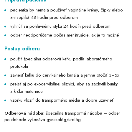
pacientka by nemala používať vaginálne krémy, čípky alebo
antiseptiká 48 hodín pred odberom
vyhnúť sa pohlavnému styku 24 hodín pred odberom
odber neodporúčame počas menštruácie, ak je to možné
Postup odberu
použiť špeciálnu odberovú kefku podľa laboratórneho
protokolu
zaviesť kefku do cervikálneho kanála a jemne otočiť 3–5x
prejsť aj po exocervikálnej sliznici, aby sa zachytili bunky
z krčka maternice
vzorku vložiť do transportného média a dobre uzavrieť
Odberová nádoba:
špeciálna transportná nádoba – odber
po dohode vykonáva gynekológ/urológ