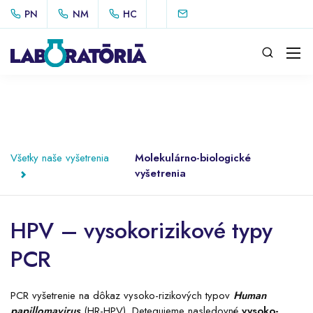
PN
NM
HC
Všetky naše vyšetrenia
Molekulárno-biologické
vyšetrenia
HPV – vysokorizikové typy
PCR
PCR vyšetrenie na dôkaz vysoko-rizikových typov
Human
papillomavirus
(HR-HPV). Detegujeme nasledovné
vysoko-