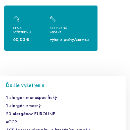
CENA
ODOBRANÁ
VYŠETRENIA:
VZORKA:
60,00 €
výter z pošvy/cervixu
Ďalšie vyšetrenia
1 alergén monošpecifický
1 alergén zmesný
20 alergénov EUROLINE
aCCP