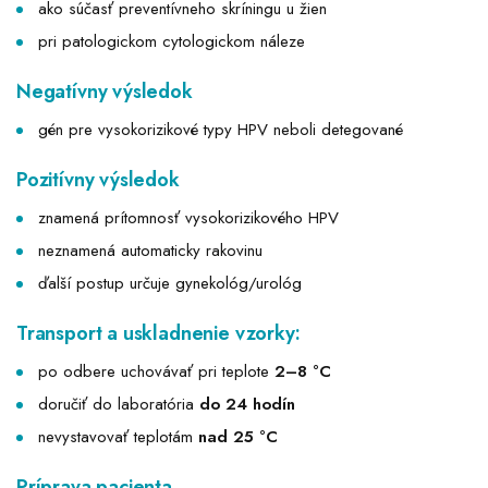
ako súčasť preventívneho skríningu u žien
pri patologickom cytologickom náleze
Negatívny výsledok
gén pre vysokorizikové typy HPV neboli detegované
Pozitívny výsledok
znamená prítomnosť vysokorizikového HPV
neznamená automaticky rakovinu
ďalší postup určuje gynekológ/urológ
Transport a uskladnenie vzorky:
po odbere uchovávať pri teplote
2–8 °C
doručiť do laboratória
do 24 hodín
nevystavovať teplotám
nad 25 °C
Príprava pacienta