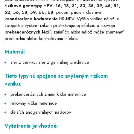
rizikové genotypy HPV: 16, 18, 31, 33, 35, 39, 45, 51,
52, 56, 58, 59, 66, 68
, pričom pacient dostáva
kvantitatívne hodnotenie
HR-HPV. Vyššia virálna nálož je
spojená s vyšším rizikom pretrvávajúcej infekcie a rozvoja
prekanceróznych lézií
, zatiaľ čo nízka nálož môže znamenať
prechodnú alebo kontrolovanú infekciu.
Materiál
ster z cervixu, ster z genitálnej bradavice
Tieto typy sú spojené so zvýšeným rizikom
vzniku:
prekanceróznych zmien krčka maternice
rakoviny krčka maternice
ďalších anogenitálnych nádorov
Vyšetrenie je vhodné: