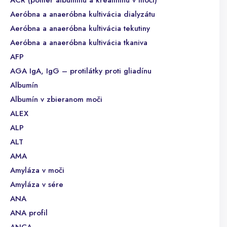
ACR (pomer albumínu a kreatinínu v moči)
Aeróbna a anaeróbna kultivácia dialyzátu
Aeróbna a anaeróbna kultivácia tekutiny
Aeróbna a anaeróbna kultivácia tkaniva
AFP
AGA IgA, IgG – protilátky proti gliadínu
Albumín
Albumín v zbieranom moči
ALEX
ALP
ALT
AMA
Amyláza v moči
Amyláza v sére
ANA
ANA profil