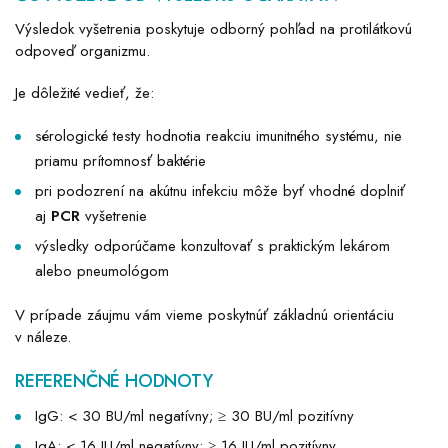
Výsledok vyšetrenia poskytuje odborný pohľad na protilátkovú
odpoveď organizmu.
Je dôležité vedieť, že:
sérologické testy hodnotia reakciu imunitného systému, nie
priamu prítomnosť baktérie
pri podozrení na akútnu infekciu môže byť vhodné doplniť
aj
PCR
vyšetrenie
výsledky odporúčame konzultovať s praktickým lekárom
alebo pneumológom
V prípade záujmu vám vieme poskytnúť základnú orientáciu
v náleze.
REFERENČNÉ HODNOTY
IgG: < 30 BU/ml negatívny; ≥ 30 BU/ml pozitívny
IgA: < 16 IU/ml negatívny; ≥ 16 IU/ml pozitívny