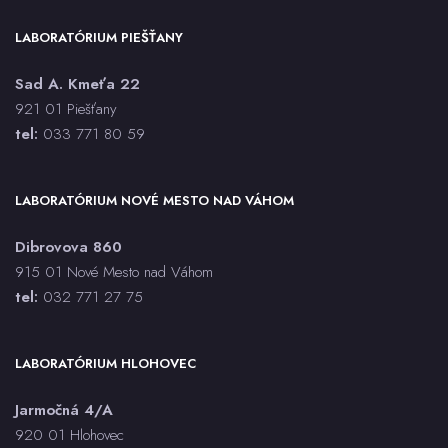
anti-HBc total - sérum, CLIA
anti-HBe - sérum, ECLIA
LABORATÓRIUM PIEŠŤANY
anti-HBs - sérum, CLIA
Sad A. Kmeťa 22
anti-HCV - sérum, CLIA
921 01 Piešťany
Antistreptolyzín O (ASLO)
tel:
033 771 80 59
Antitrombín AT3
aPTT
ASMA
LABORATÓRIUM NOVÉ MESTO NAD VÁHOM
Aspergillus spp. PCR
Dibrovova 860
AST
915 01 Nové Mesto nad Váhom
Bartonella henselae IgG, IgM - sérum, CLIA
tel:
032 771 27 75
BAT každý druh
Bielkoviny (CB)
LABORATÓRIUM HLOHOVEC
Bilirubín celkový (BILC)
Bilirubín priamy (BILK)
Jarmočná 4/A
Bordetella pertussis - stanovenie toxínu - sérum, ELISA
920 01 Hlohovec