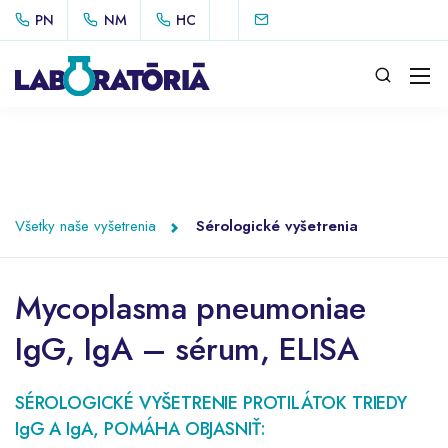
PN
NM
HC
Všetky naše vyšetrenia
Sérologické vyšetrenia
Mycoplasma pneumoniae
IgG, IgA – sérum, ELISA
SÉROLOGICKÉ VYŠETRENIE PROTILÁTOK TRIEDY
IgG A IgA, POMÁHA OBJASNIŤ: