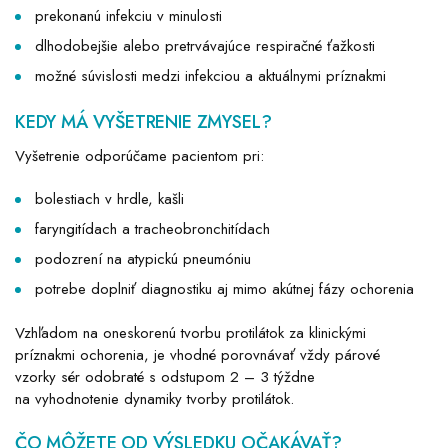
prekonanú infekciu v minulosti
dlhodobejšie alebo pretrvávajúce respiračné ťažkosti
možné súvislosti medzi infekciou a aktuálnymi príznakmi
KEDY MÁ VYŠETRENIE ZMYSEL?
Vyšetrenie odporúčame pacientom pri:
bolestiach v hrdle, kašli
faryngitídach a tracheobronchitídach
podozrení na atypickú pneumóniu
potrebe doplniť diagnostiku aj mimo akútnej fázy ochorenia
Vzhľadom na oneskorenú tvorbu protilátok za klinickými
príznakmi ochorenia, je vhodné porovnávať vždy párové
vzorky sér odobraté s odstupom 2 – 3 týždne
na vyhodnotenie dynamiky tvorby protilátok.
ČO MÔŽETE OD VÝSLEDKU OČAKÁVAŤ?