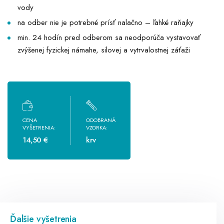
vody
na odber nie je potrebné prísť nalačno – ľahké raňajky
min. 24 hodín pred odberom sa neodporúča vystavovať
zvýšenej fyzickej námahe, silovej a vytrvalostnej záťaži
CENA
ODOBRANÁ
VYŠETRENIA:
VZORKA:
14,50 €
krv
Ďalšie vyšetrenia