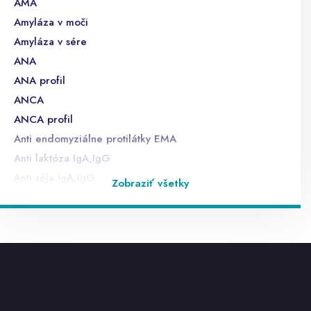
AMA
Amyláza v moči
Amyláza v sére
ANA
ANA profil
ANCA
ANCA profil
Anti endomyziálne protilátky EMA
Anti laktóza IgA,IgG
Anti sója IgA,IgG
Zobraziť všetky
Anti ß lactoglobulín
anti TG
anti TPO
anti TSHr
anti-HAV IgM - sérum, CLIA
anti-HBc IgM - sérum, CLIA