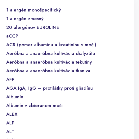
1 alergén monošpecifický
1 alergén zmesný
20 alergénov EUROLINE
aCCP
ACR (pomer albumínu a kreatinínu v moči)
Aeróbna a anaeróbna kultivácia dialyzátu
Aeróbna a anaeróbna kultivácia tekutiny
Aeróbna a anaeróbna kultivácia tkaniva
AFP
AGA IgA, IgG – protilátky proti gliadínu
Albumín
Albumín v zbieranom moči
ALEX
ALP
ALT