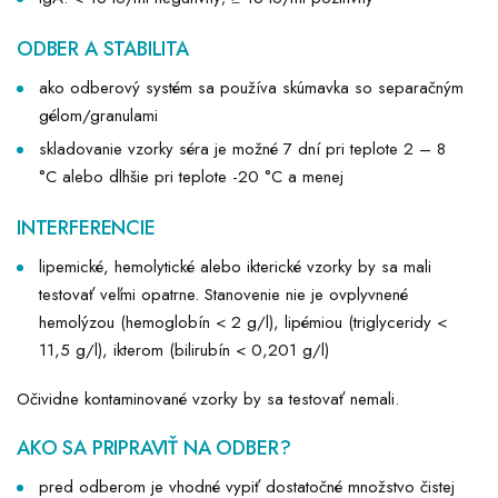
ODBER A STABILITA
ako odberový systém sa používa skúmavka so separačným
gélom/granulami
skladovanie vzorky séra je možné 7 dní pri teplote 2 – 8
°C alebo dlhšie pri teplote -20 °C a menej
INTERFERENCIE
lipemické, hemolytické alebo ikterické vzorky by sa mali
testovať veľmi opatrne. Stanovenie nie je ovplyvnené
hemolýzou (hemoglobín < 2 g/l), lipémiou (triglyceridy <
11,5 g/l), ikterom (bilirubín < 0,201 g/l)
Očividne kontaminované vzorky by sa testovať nemali.
AKO SA PRIPRAVIŤ NA ODBER?
pred odberom je vhodné vypiť dostatočné množstvo čistej