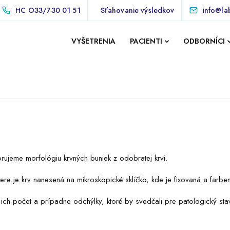
HC
O33/730 01 51
Sťahovanie výsledkov
info@la
VYŠETRENIA
PACIENTI
ODBORNÍCI
ujeme morfológiu krvných buniek z odobratej krvi.
ere je krv nanesená na mikroskopické sklíčko, kde je fixovaná a farbe
ich počet a prípadne odchýlky, ktoré by svedčali pre patologický sta