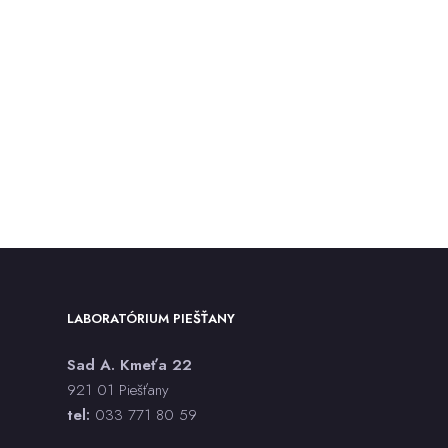
LABORATÓRIUM PIEŠŤANY
Sad A. Kmeťa 22
921 01 Piešťany
tel:
033 771 80 59