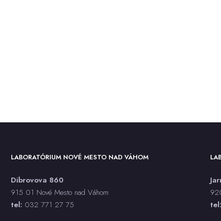
LABORATÓRIUM NOVÉ MESTO NAD VÁHOM
LA
Dibrovova 860
Ja
915 01 Nové Mesto nad Váhom
920
tel:
032 771 27 75
tel