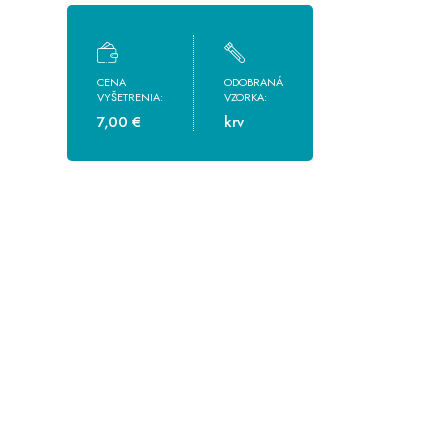
CENA
ODOBRANÁ
VYŠETRENIA:
VZORKA:
7,00 €
krv