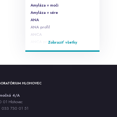
Amyláza v moči
Amyláza v sére
ANA
ANA profil
ANCA
ANCA profil
Zobraziť všetky
Anti endomyziálne protilátky EMA
Anti laktóza IgA,IgG
Anti sója IgA,IgG
Anti ß lactoglobulín
anti TG
BORATÓRIUM HLOHOVEC
anti TPO
anti TSHr
rmočná 4/A
anti-HAV IgM - sérum, CLIA
 01 Hlohovec
anti-HBc IgM - sérum, CLIA
:
033 730 01 5
1
anti-HBc total - sérum, CLIA