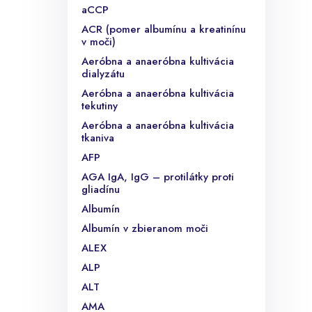
aCCP
ACR (pomer albumínu a kreatinínu
v moči)
Aeróbna a anaeróbna kultivácia
dialyzátu
Aeróbna a anaeróbna kultivácia
tekutiny
Aeróbna a anaeróbna kultivácia
tkaniva
AFP
AGA IgA, IgG – protilátky proti
gliadínu
Albumín
Albumín v zbieranom moči
ALEX
ALP
ALT
AMA