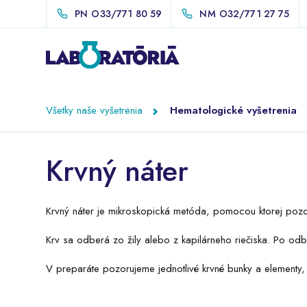
PN
O33/771 80 59
NM
O32/771 27 75
Všetky naše vyšetrenia
Hematologické vyšetrenia
Krvný náter
Krvný náter je mikroskopická metóda, pomocou ktorej pozor
Krv sa odberá zo žily alebo z kapilárneho riečiska. Po odb
V preparáte pozorujeme jednotlivé krvné bunky a elementy, 