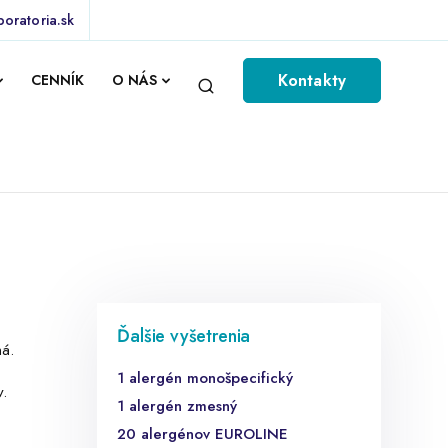
boratoria.sk
Kontakty
CENNÍK
O NÁS
Ďalšie vyšetrenia
ná.
1 alergén monošpecifický
v.
1 alergén zmesný
20 alergénov EUROLINE