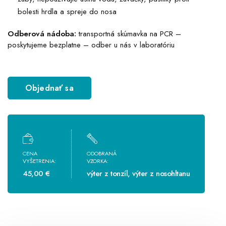
bolesti hrdla a spreje do nosa
Odberová nádoba:
transportná skúmavka na PCR –
poskytujeme bezplatne – odber u nás v laboratóriu
Objednať sa
CENA
ODOBRANÁ
VYŠETRENIA:
VZORKA:
45,00 €
výter z tonzíl, výter z nosohltanu