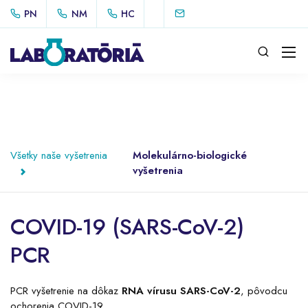
PN
NM
HC
Všetky naše vyšetrenia
Molekulárno-biologické
vyšetrenia
COVID-19 (SARS-CoV-2)
PCR
PCR vyšetrenie na dôkaz
RNA vírusu SARS-CoV-2
, pôvodcu
ochorenia COVID-19.