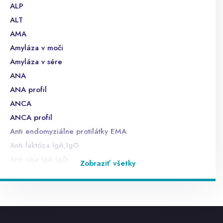
ALP
ALT
AMA
Amyláza v moči
Amyláza v sére
ANA
ANA profil
ANCA
ANCA profil
Anti endomyziálne protilátky EMA
Anti laktóza IgA,IgG
Anti sója IgA,IgG
Zobraziť všetky
Anti ß lactoglobulín
anti TG
anti TPO
anti TSHr