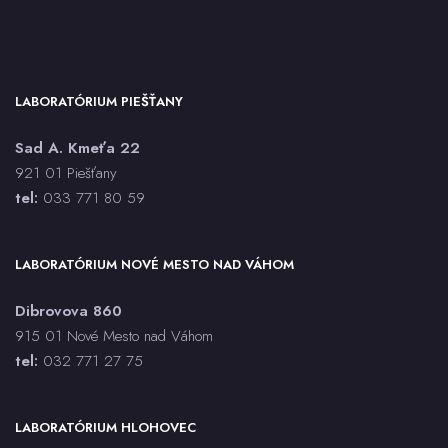
anti-HAV IgM - sérum, CLIA
anti-HBc IgM - sérum, CLIA
anti-HBc total - sérum, CLIA
anti-HBe - sérum, ECLIA
LABORATÓRIUM PIEŠŤANY
anti-HBs - sérum, CLIA
Sad A. Kmeťa 22
anti-HCV - sérum, CLIA
921 01 Piešťany
Antistreptolyzín O (ASLO)
tel:
033 771 80 59
Antitrombín AT3
aPTT
ASMA
LABORATÓRIUM NOVÉ MESTO NAD VÁHOM
Aspergillus spp. PCR
Dibrovova 860
AST
915 01 Nové Mesto nad Váhom
Bartonella henselae IgG, IgM - sérum, CLIA
tel:
032 771 27 75
BAT každý druh
Bielkoviny (CB)
LABORATÓRIUM HLOHOVEC
Bilirubín celkový (BILC)