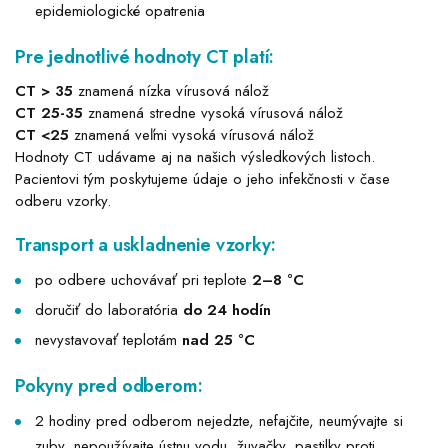
epidemiologické opatrenia
Pre jednotlivé hodnoty CT platí:
CT > 35
znamená nízka vírusová nálož
CT 25-35
znamená stredne vysoká vírusová nálož
CT <25
znamená veľmi vysoká vírusová nálož
Hodnoty CT udávame aj na našich výsledkových listoch.
Pacientovi tým poskytujeme údaje o jeho infekčnosti v čase
odberu vzorky.
Transport a uskladnenie vzorky:
po odbere uchovávať pri teplote
2–8 °C
doručiť do laboratória
do 24 hodín
nevystavovať teplotám
nad 25 °C
Pokyny pred odberom:
2 hodiny pred odberom nejedzte, nefajčite, neumývajte si
zuby, nepoužívajte ústnu vodu, žuvačky, pastilky proti