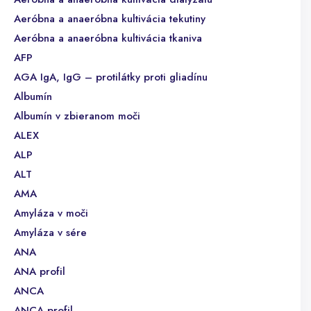
Aeróbna a anaeróbna kultivácia tekutiny
Aeróbna a anaeróbna kultivácia tkaniva
AFP
AGA IgA, IgG – protilátky proti gliadínu
Albumín
Albumín v zbieranom moči
ALEX
ALP
ALT
AMA
Amyláza v moči
Amyláza v sére
ANA
ANA profil
ANCA
ANCA profil