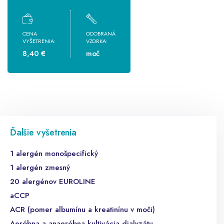
CENA
ODOBRANÁ
VYŠETRENIA:
VZORKA:
8,40 €
moč
Ďalšie vyšetrenia
1 alergén monošpecifický
1 alergén zmesný
20 alergénov EUROLINE
aCCP
ACR (pomer albumínu a kreatinínu v moči)
Aeróbna a anaeróbna kultivácia dialyzátu