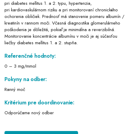
pri diabetes mellitus 1. a 2. typu, hypertenzia,
pri kardiovaskulárnom riziku a pri monitorovaní chronického
ochorenia obličiek. Prednosť má stanovenie pomeru albumín /
kreatinín v rannom moči. Včasná diagnostika glomerulárneho
poškodenia je dôležitá, pokiaľ je minimálna a reverzibilná.
Monitorovanie koncentrácie albumínu v moči je aj súčasťou
liečby diabetes mellitus 1. a 2. stupňa.
Referenčné hodnoty:
0 – 3 mg/mmol
Pokyny na odber:
Ranný moč
Kritérium pre doordinovanie:
Odporúčame nový odber